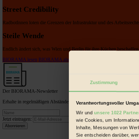
Street Credibility
RadbotInnen loten die Grenzen der Infrastruktur und des Arbeitsrecht
Steile Wende
Endlich ändert sich, was Wien und Berlin für ihre Küchen beschaffen
BIORAMA lesen
BIORAMA abonnieren
BIORAMA weiterempfehl
Zustimmung
Der BIORAMA-Newsletter
Erhalte in regelmäßigen Abständen die aktuellsten Artikel, Gewinn
Verantwortungsvoller Umgan
Wir und
unsere 1022 Partne
Jetzt eintragen:
wie Cookies, um Information
Inhalte, Messungen von Werb
Sie entscheiden darüber, wer