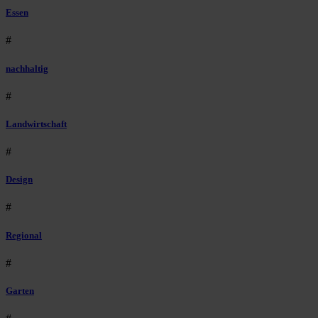
Essen
#
nachhaltig
#
Landwirtschaft
#
Design
#
Regional
#
Garten