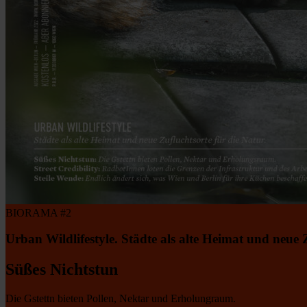
BIORAMA #2
Urban Wildlifestyle. Städte als alte Heimat und neue Z
Süßes Nichtstun
Die Gstettn bieten Pollen, Nektar und Erholungraum.