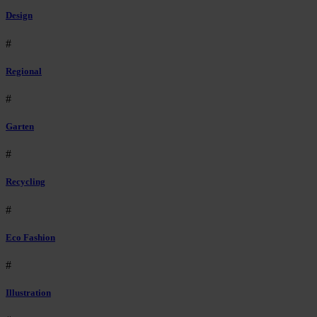
Design
#
Regional
#
Garten
#
Recycling
#
Eco Fashion
#
Illustration