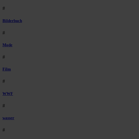
#
Bilderbuch
#
Mode
#
Film
#
WWF
#
wasser
#