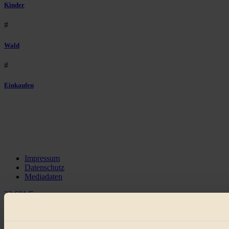
Kinder
#
Wald
#
Einkaufen
Impressum
Datenschutz
Mediadaten
22.601 Fans
3.415 Follower
Folge uns