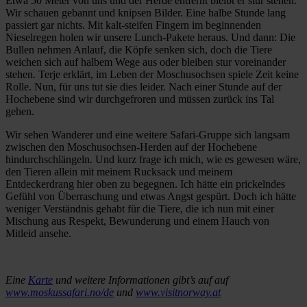
Etwa 50 Meter von uns und der Herde entfernt bleibt er stur stehen.
Wir schauen gebannt und knipsen Bilder. Eine halbe Stunde lang
passiert gar nichts. Mit kalt-steifen Fingern im beginnenden
Nieselregen holen wir unsere Lunch-Pakete heraus. Und dann: Die
Bullen nehmen Anlauf, die Köpfe senken sich, doch die Tiere
weichen sich auf halbem Wege aus oder bleiben stur voreinander
stehen. Terje erklärt, im Leben der Moschusochsen spiele Zeit keine
Rolle. Nun, für uns tut sie dies leider. Nach einer Stunde auf der
Hochebene sind wir durchgefroren und müssen zurück ins Tal
gehen.
Wir sehen Wanderer und eine weitere Safari-Gruppe sich langsam
zwischen den Moschusochsen-Herden auf der Hochebene
hindurchschlängeln. Und kurz frage ich mich, wie es gewesen wäre,
den Tieren allein mit meinem Rucksack und meinem
Entdeckerdrang hier oben zu begegnen. Ich hätte ein prickelndes
Gefühl von Überraschung und etwas Angst gespürt. Doch ich hätte
weniger Verständnis gehabt für die Tiere, die ich nun mit einer
Mischung aus Respekt, Bewunderung und einem Hauch von
Mitleid ansehe.
Eine
Karte
und weitere Informationen gibt’s auf auf
www.moskussafari.no/de
und
www.visitnorway.at