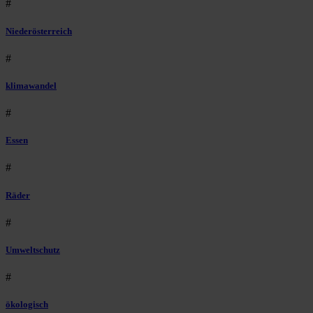
#
Niederösterreich
#
klimawandel
#
Essen
#
Räder
#
Umweltschutz
#
ökologisch