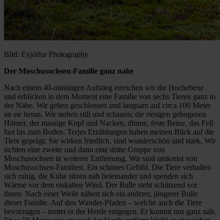
Bild: Eyjólfur Photography
Der Moschusochsen-Familie ganz nahe
Nach einem 40-minütigen Aufstieg erreichen wir die Hochebene
und erblicken in dem Moment eine Familie von sechs Tieren ganz in
der Nähe. Wir gehen geschlossen und langsam auf circa 100 Meter
an sie heran. Wir stehen still und schauen; die riesigen gebogenen
Hörner, der massige Kopf und Nacken, dünne, feste Beine, das Fell
fast bis zum Boden. Terjes Erzählungen haben meinen Blick auf die
Tiere geprägt. Sie wirken friedlich, sind wunderschön und stark. Wir
sichten eine zweite und dann eine dritte Gruppe von
Moschusochsen in weiterer Entfernung. Wir sind umkreist von
Moschusochsen-Familien. Ein schönes Gefühl. Die Tiere verhalten
sich ruhig, die Kühe sitzen nah beieinander und spenden sich
Wärme vor dem eiskalten Wind. Der Bulle steht schützend vor
ihnen. Nach einer Weile nähert sich ein anderer, jüngerer Bulle
dieser Familie. Auf den Wander-Pfaden – welche auch die Tiere
bevorzugen – trottet er der Herde entgegen. Er kommt uns ganz nah.