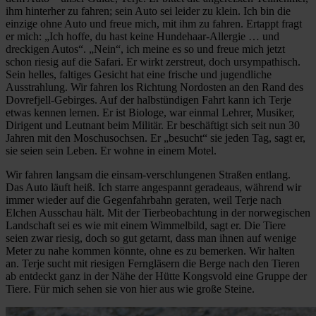
ihm hinterher zu fahren; sein Auto sei leider zu klein. Ich bin die
einzige ohne Auto und freue mich, mit ihm zu fahren. Ertappt fragt
er mich: „Ich hoffe, du hast keine Hundehaar-Allergie … und
dreckigen Autos“. „Nein“, ich meine es so und freue mich jetzt
schon riesig auf die Safari. Er wirkt zerstreut, doch ursympathisch.
Sein helles, faltiges Gesicht hat eine frische und jugendliche
Ausstrahlung. Wir fahren los Richtung Nordosten an den Rand des
Dovrefjell-Gebirges. Auf der halbstündigen Fahrt kann ich Terje
etwas kennen lernen. Er ist Biologe, war einmal Lehrer, Musiker,
Dirigent und Leutnant beim Militär. Er beschäftigt sich seit nun 30
Jahren mit den Moschusochsen. Er „besucht“ sie jeden Tag, sagt er,
sie seien sein Leben. Er wohne in einem Motel.
Wir fahren langsam die einsam-verschlungenen Straßen entlang.
Das Auto läuft heiß. Ich starre angespannt geradeaus, während wir
immer wieder auf die Gegenfahrbahn geraten, weil Terje nach
Elchen Ausschau hält. Mit der Tierbeobachtung in der norwegischen
Landschaft sei es wie mit einem Wimmelbild, sagt er. Die Tiere
seien zwar riesig, doch so gut getarnt, dass man ihnen auf wenige
Meter zu nahe kommen könnte, ohne es zu bemerken. Wir halten
an. Terje sucht mit riesigen Ferngläsern die Berge nach den Tieren
ab entdeckt ganz in der Nähe der Hütte Kongsvold eine Gruppe der
Tiere. Für mich sehen sie von hier aus wie große Steine.