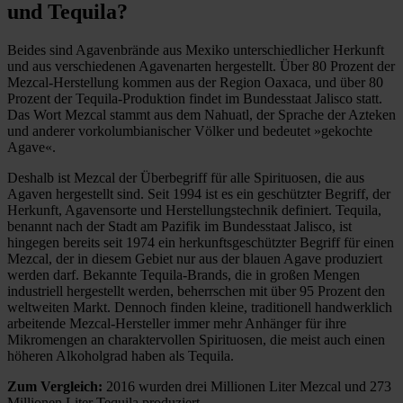
und Tequila?
Beides sind Agavenbrände aus Mexiko unterschiedlicher Herkunft
und aus verschiedenen Agavenarten hergestellt. Über 80 Prozent der
Mezcal-Herstellung kommen aus der Region Oaxaca, und über 80
Prozent der Tequila-Produktion findet im Bundesstaat Jalisco statt.
Das Wort Mezcal stammt aus dem Nahuatl, der Sprache der Azteken
und anderer vorkolumbianischer Völker und bedeutet »gekochte
Agave«.
Deshalb ist Mezcal der Überbegriff für alle Spirituosen, die aus
Agaven hergestellt sind. Seit 1994 ist es ein geschützter Begriff, der
Herkunft, Agavensorte und Herstellungstechnik definiert. Tequila,
benannt nach der Stadt am Pazifik im Bundesstaat Jalisco, ist
hingegen bereits seit 1974 ein herkunftsgeschützter Begriff für einen
Mezcal, der in diesem Gebiet nur aus der blauen Agave produziert
werden darf. Bekannte Tequila-Brands, die in großen Mengen
industriell hergestellt werden, beherrschen mit über 95 Prozent den
weltweiten Markt. Dennoch finden kleine, traditionell handwerklich
arbeitende Mezcal-Hersteller immer mehr Anhänger für ihre
Mikromengen an charaktervollen Spirituosen, die meist auch einen
höheren Alkoholgrad haben als Tequila.
Zum Vergleich:
2016 wurden drei Millionen Liter Mezcal und 273
Millionen Liter Tequila produziert.