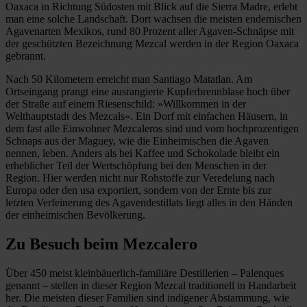
Oaxaca in Richtung Südosten mit Blick auf die Sierra Madre, erlebt
man eine solche Landschaft. Dort wachsen die meisten endemischen
Agavenarten Mexikos, rund 80 Prozent aller Agaven-Schnäpse mit
der geschützten Bezeichnung Mezcal werden in der Region Oaxaca
gebrannt.
Nach 50 Kilometern erreicht man Santiago Matatlan. Am
Ortseingang prangt eine ausrangierte Kupferbrennblase hoch über
der Straße auf einem Riesenschild: »Willkommen in der
Welthauptstadt des Mezcals«. Ein Dorf mit einfachen Häusern, in
dem fast alle Einwohner Mezcaleros sind und vom hochprozentigen
Schnaps aus der Maguey, wie die Einheimischen die Agaven
nennen, leben. Anders als bei Kaffee und Schokolade bleibt ein
erheblicher Teil der Wertschöpfung bei den Menschen in der
Region. Hier werden nicht nur Rohstoffe zur Veredelung nach
Europa oder den usa exportiert, sondern von der Ernte bis zur
letzten Verfeinerung des Agavendestillats liegt alles in den Händen
der einheimischen Bevölkerung.
Zu Besuch beim Mezcalero
Über 450 meist kleinbäuerlich-familiäre Destillerien – Palenques
genannt – stellen in dieser Region Mezcal traditionell in Handarbeit
her. Die meisten dieser Familien sind indigener Abstammung, wie