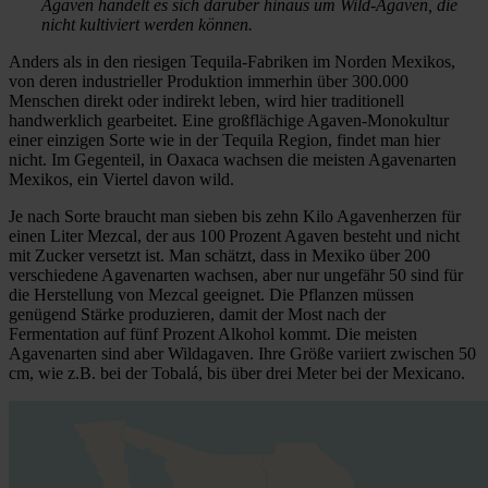
Agaven handelt es sich darüber hinaus um Wild-Agaven, die
nicht kultiviert werden können.
Anders als in den riesigen Tequila-Fabriken im Norden Mexikos,
von deren industrieller Produktion immerhin über 300.000
Menschen direkt oder indirekt leben, wird hier traditionell
handwerklich gearbeitet. Eine großflächige Agaven-Monokultur
einer einzigen Sorte wie in der Tequila Region, findet man hier
nicht. Im Gegenteil, in Oaxaca wachsen die meisten Agavenarten
Mexikos, ein Viertel davon wild.
Je nach Sorte braucht man sieben bis zehn Kilo Agavenherzen für
einen Liter Mezcal, der aus 100 Prozent Agaven besteht und nicht
mit Zucker versetzt ist. Man schätzt, dass in Mexiko über 200
verschiedene Agavenarten wachsen, aber nur ungefähr 50 sind für
die Herstellung von Mezcal geeignet. Die Pflanzen müssen
genügend Stärke produzieren, damit der Most nach der
Fermentation auf fünf Prozent Alkohol kommt. Die meisten
Agavenarten sind aber Wildagaven. Ihre Größe variiert zwischen 50
cm, wie z.B. bei der Tobalá, bis über drei Meter bei der Mexicano.