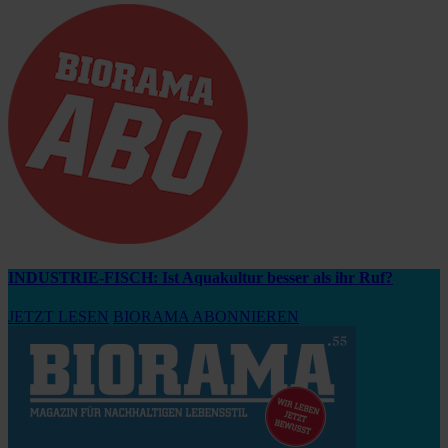
INDUSTRIE-FISCH: Ist Aquakultur besser als ihr Ruf?
JETZT LESEN
BIORAMA ABONNIEREN