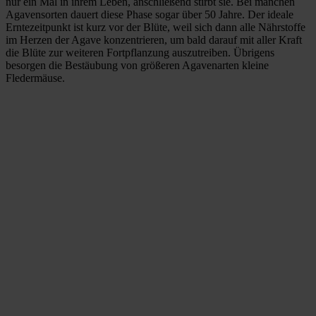
nur ein Mal in ihrem Leben, anschließend stirbt sie. Bei manchen
Agavensorten dauert diese Phase sogar über 50 Jahre. Der ideale
Erntezeitpunkt ist kurz vor der Blüte, weil sich dann alle Nährstoffe
im Herzen der Agave konzentrieren, um bald darauf mit aller Kraft
die Blüte zur weiteren Fortpflanzung auszutreiben. Übrigens
besorgen die Bestäubung von größeren Agavenarten kleine
Fledermäuse.