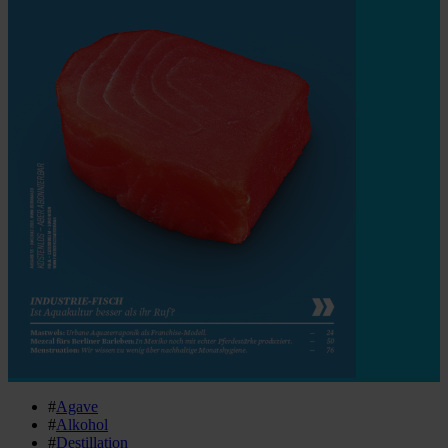
#
Agave
#
Alkohol
#
Destillation