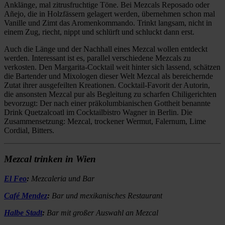
Anklänge, mal zitrusfruchtige Töne. Bei Mezcals Reposado oder
Añejo, die in Holzfässern gelagert werden, übernehmen schon mal
Vanille und Zimt das Aromenkommando. Trinkt langsam, nicht in
einem Zug, riecht, nippt und schlürft und schluckt dann erst.
Auch die Länge und der Nachhall eines Mezcal wollen entdeckt
werden. Interessant ist es, parallel verschiedene Mezcals zu
verkosten. Den Margarita-Cocktail weit hinter sich lassend, schätzen
die Bartender und Mixologen dieser Welt Mezcal als bereichernde
Zutat ihrer ausgefeilten Kreationen. Cocktail-Favorit der Autorin,
die ansonsten Mezcal pur als Begleitung zu scharfen Chiligerichten
bevorzugt: Der nach einer präkolumbianischen Gottheit benannte
Drink Quetzalcoatl im Cocktailbistro Wagner in Berlin. Die
Zusammensetzung: Mezcal, trockener Wermut, Falernum, Lime
Cordial, Bitters.
Mezcal trinken in Wien
El Feo
:
Mezcaleria und Bar
Café Mendez
:
Bar und mexikanisches Restaurant
Halbe Stadt
:
Bar mit großer Auswahl an Mezcal