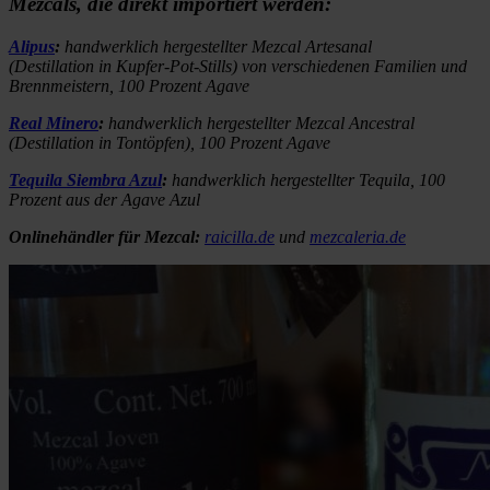
Mezcals, die direkt importiert werden:
Alipus
:
handwerklich hergestellter Mezcal Artesanal
(Destillation in Kupfer-Pot-Stills) von verschiedenen Familien und
Brennmeistern, 100 Prozent Agave
Real Minero
:
handwerklich hergestellter Mezcal Ancestral
(Destillation in Tontöpfen), 100 Prozent Agave
Tequila Siembra Azul
:
handwerklich hergestellter Tequila, 100
Prozent aus der Agave Azul
Onlinehändler für Mezcal:
raicilla.de
und
mezcaleria.de