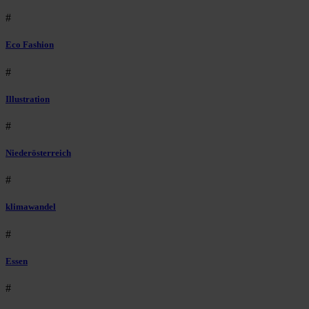
#
Eco Fashion
#
Illustration
#
Niederösterreich
#
klimawandel
#
Essen
#