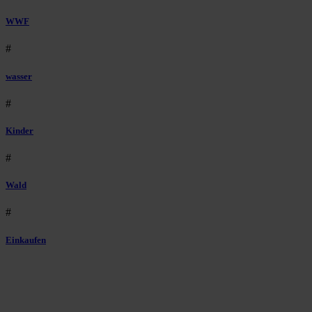
WWF
#
wasser
#
Kinder
#
Wald
#
Einkaufen