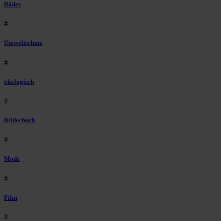
Räder
#
Umweltschutz
#
ökologisch
#
Bilderbuch
#
Mode
#
Film
#