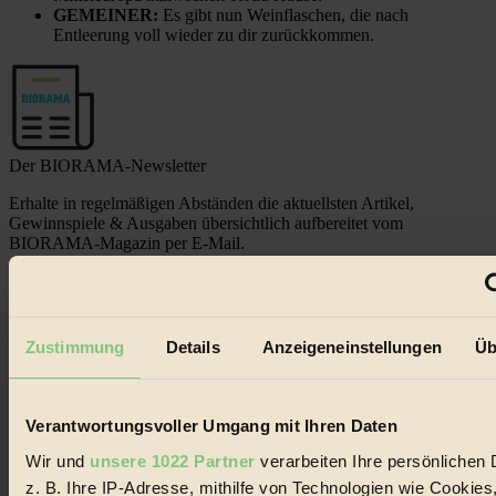
GEMEINER:
Es gibt nun Weinflaschen, die nach
Entleerung voll wieder zu dir zurückkommen.
Der BIORAMA-Newsletter
Erhalte in regelmäßigen Abständen die aktuellsten Artikel,
Gewinnspiele & Ausgaben übersichtlich aufbereitet vom
BIORAMA-Magazin per E-Mail.
Jetzt eintragen:
Zustimmung
Details
Anzeigeneinstellungen
Üb
Verantwortungsvoller Umgang mit Ihren Daten
Wir und
unsere 1022 Partner
verarbeiten Ihre persönlichen 
© 2026 Biorama GmbH
z. B. Ihre IP-Adresse, mithilfe von Technologien wie Cookies