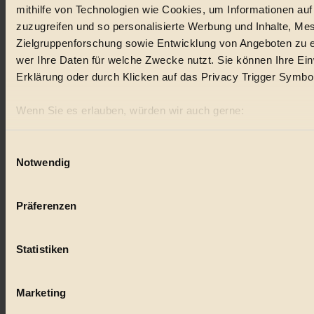
mithilfe von Technologien wie Cookies, um Informationen au
#
zuzugreifen und so personalisierte Werbung und Inhalte, M
Zielgruppenforschung sowie Entwicklung von Angeboten zu e
klimawandel
wer Ihre Daten für welche Zwecke nutzt. Sie können Ihre Einw
#
Erklärung oder durch Klicken auf das Privacy Trigger Symbo
Essen
Wenn Sie es erlauben, würden wir auch gerne:
#
Informationen über Ihre geografische Lage erfassen, 
sein können
Einwilligungsauswahl
Räder
Notwendig
Ihr Gerät durch aktives Scannen nach bestimmten Merk
#
Erfahren Sie mehr darüber, wie Ihre persönlichen Daten verar
Präferenzen im
Abschnitt Einzelheiten
fest.
Präferenzen
Umweltschutz
BIORAMA.eu verwendet Cookies
#
Statistiken
biorama.eu
ist werbefinanziert und deswegen für dich ko
ökologisch
Einwilligung für Cookies, um etwa selbst anonymisierte Stat
welche Inhalte besonders gut ankommen, Inhalte wie Videos
#
Marketing
anzuzeigen, oder auch, um Werbung auszuspielen.
Mehr er