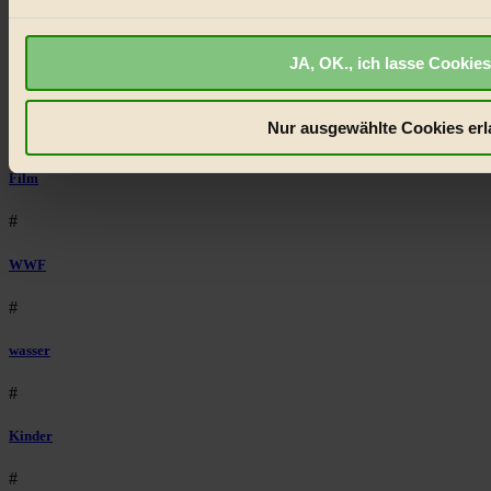
Bilderbuch
Bist du damit einverstanden?
#
JA, OK., ich lasse Cookies
Mode
Nur ausgewählte Cookies erl
#
Film
#
WWF
#
wasser
#
Kinder
#