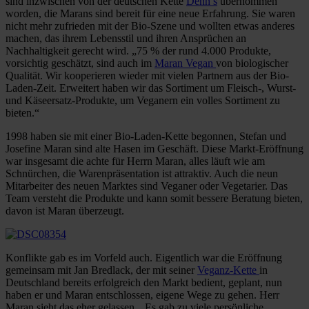
sind inzwischen von der deutschen Kette
Denn’s
übernommen
worden, die Marans sind bereit für eine neue Erfahrung. Sie waren
nicht mehr zufrieden mit der Bio-Szene und wollten etwas anderes
machen, das ihrem Lebensstil und ihren Ansprüchen an
Nachhaltigkeit gerecht wird. „75 % der rund 4.000 Produkte,
vorsichtig geschätzt, sind auch im
Maran Vegan
von biologischer
Qualität. Wir kooperieren wieder mit vielen Partnern aus der Bio-
Laden-Zeit. Erweitert haben wir das Sortiment um Fleisch-, Wurst-
und Käseersatz-Produkte, um Veganern ein volles Sortiment zu
bieten.“
1998 haben sie mit einer Bio-Laden-Kette begonnen, Stefan und
Josefine Maran sind alte Hasen im Geschäft. Diese Markt-Eröffnung
war insgesamt die achte für Herrn Maran, alles läuft wie am
Schnürchen, die Warenpräsentation ist attraktiv. Auch die neun
Mitarbeiter des neuen Marktes sind Veganer oder Vegetarier. Das
Team versteht die Produkte und kann somit bessere Beratung bieten,
davon ist Maran überzeugt.
Konflikte gab es im Vorfeld auch. Eigentlich war die Eröffnung
gemeinsam mit Jan Bredlack, der mit seiner
Veganz-Kette
in
Deutschland bereits erfolgreich den Markt bedient, geplant, nun
haben er und Maran entschlossen, eigene Wege zu gehen. Herr
Maran sieht das eher gelassen. „Es gab zu viele persönliche