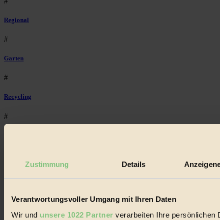
#
Regional
#
Garten
#
Recycling
#
Eco Fashion
#
Zustimmung
Details
Anzeigene
Illustration
#
Verantwortungsvoller Umgang mit Ihren Daten
Niederösterreich
Wir und
unsere 1022 Partner
verarbeiten Ihre persönlichen 