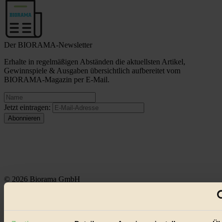
Der BIORAMA-Newsletter
Erhalte in regelmäßigen Abständen die aktuellsten Artikel,
Gewinnspiele & Ausgaben übersichtlich aufbereitet vom
BIORAMA-Magazin per E-Mail.
Jetzt eintragen:
© 2026 Biorama GmbH
Impressum & Disclaimer
Datenschutz
Mediadaten