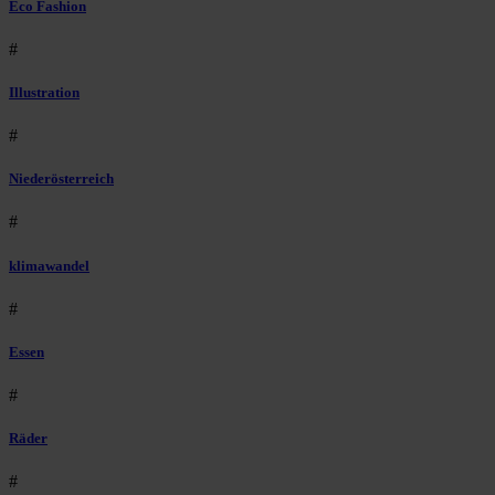
Eco Fashion
#
Illustration
#
Niederösterreich
#
klimawandel
#
Essen
#
Räder
#