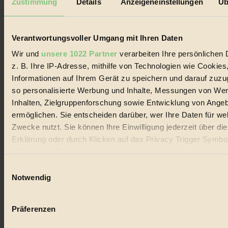
Zustimmung
Details
Anzeigeneinstellungen
Üb
Biorama steht für einen nachhaltigen Lebensstil und bewussten
Lebenswandel. Es ist eine moderne Plattform für Ideen, Menschen
und Produkte, ein Leitfaden im schnell wachsenden Markt des
Handels mit Bioprodukten, des Fair-Trade sowie der Branche
Verantwortungsvoller Umgang mit Ihren Daten
alternativer Energien.
Wir und
unsere 1022 Partner
verarbeiten Ihre persönlichen 
Social Media
z. B. Ihre IP-Adresse, mithilfe von Technologien wie Cookies
22.601 Fans auf Facebook
Informationen auf Ihrem Gerät zu speichern und darauf zuzu
3.415 Follower auf Twitter
Folge uns auf Instagram
so personalisierte Werbung und Inhalte, Messungen von We
Themen
Inhalten, Zielgruppenforschung sowie Entwicklung von Ange
#
ermöglichen. Sie entscheiden darüber, wer Ihre Daten für we
Zwecke nutzt. Sie können Ihre Einwilligung jederzeit über di
Bio
Erklärung oder durch Klicken auf das Privacy Trigger Symbo
#
oder widerrufen
Einwilligungsauswahl
Nachhaltigkeit
Wenn Sie es erlauben, würden wir auch gerne:
Notwendig
#
Informationen über Ihre geografische Lage erfassen, 
auf einige Meter genau sein können
Vegan
Präferenzen
Ihr Gerät durch aktives Scannen nach bestimmten 
(Fingerprinting) identifizieren