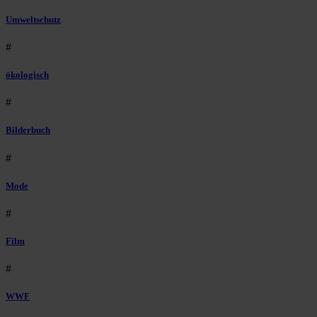
Umweltschutz
#
ökologisch
#
Bilderbuch
#
Mode
#
Film
#
WWF