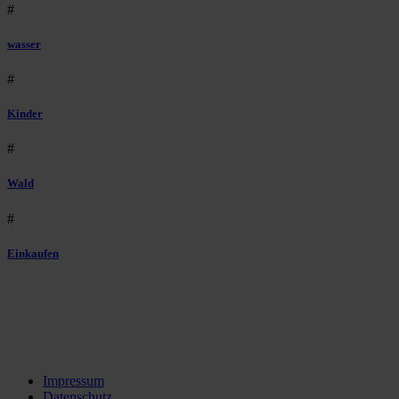
#
wasser
#
Kinder
#
Wald
#
Einkaufen
Impressum
Datenschutz