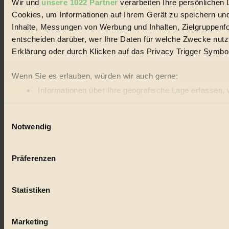
Wir und
unsere 1022 Partner
verarbeiten Ihre persönlichen D
Cookies, um Informationen auf Ihrem Gerät zu speichern und
Inhalte, Messungen von Werbung und Inhalten, Zielgruppenf
entscheiden darüber, wer Ihre Daten für welche Zwecke nutzt.
Erklärung oder durch Klicken auf das Privacy Trigger Symbo
Wenn Sie es erlauben, würden wir auch gerne:
Informationen über Ihre geografische Lage erfassen, 
Ihr Gerät durch aktives Scannen nach bestimmten Merk
Einwilligungsauswahl
Erfahren Sie mehr darüber, wie Ihre persönlichen Daten vera
Notwendig
Einzelheiten
fest.
BIORAMA.eu verwendet Cookies
Präferenzen
biorama.eu
ist werbefinanziert und deswegen für dich ko
etwa selbst anonymisierte Statistiken dazu auslesen zu kön
Statistiken
Videos von externen Plattformen anzuzeigen, oder auch, u
Bist du damit einverstanden?
Marketing