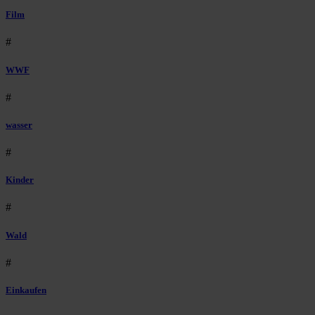
Film
#
WWF
#
wasser
#
Kinder
#
Wald
#
Einkaufen