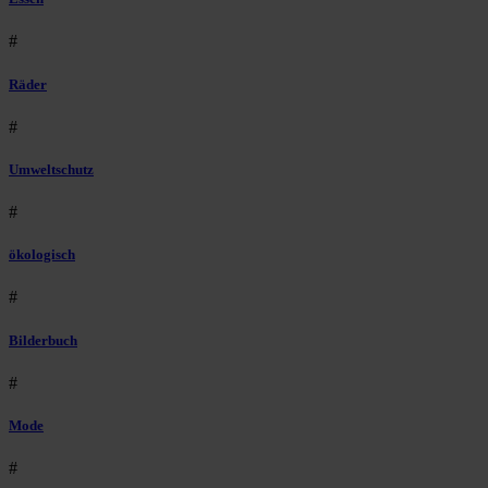
#
Räder
#
Umweltschutz
#
ökologisch
#
Bilderbuch
#
Mode
#