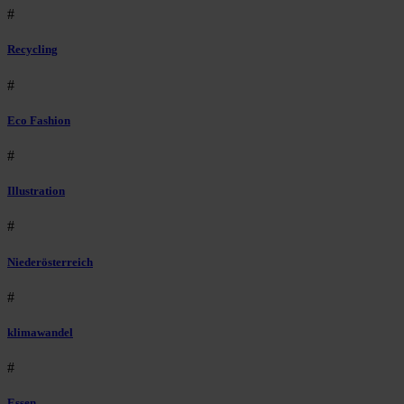
#
Recycling
#
Eco Fashion
#
Illustration
#
Niederösterreich
#
klimawandel
#
Essen