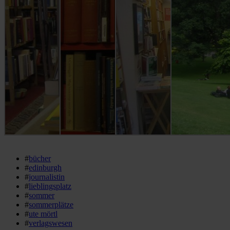
#
bücher
#
edinburgh
#
journalistin
#
lieblingsplatz
#
sommer
#
sommerplätze
#
ute mörtl
#
verlagswesen