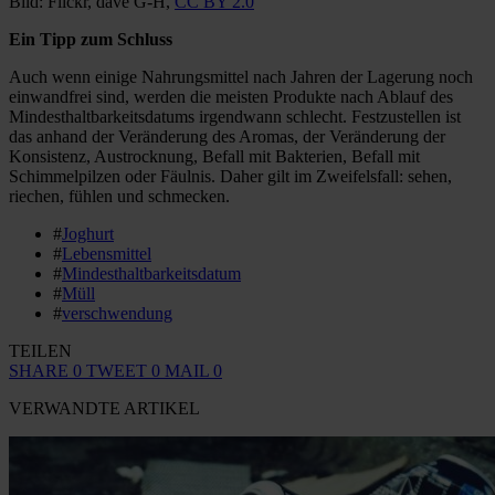
Bild: Flickr, dave G-H,
CC BY 2.0
Ein Tipp zum Schluss
Auch wenn einige Nahrungsmittel nach Jahren der Lagerung noch
einwandfrei sind, werden die meisten Produkte nach Ablauf des
Mindesthaltbarkeitsdatums irgendwann schlecht. Festzustellen ist
das anhand der Veränderung des Aromas, der Veränderung der
Konsistenz, Austrocknung, Befall mit Bakterien, Befall mit
Schimmelpilzen oder Fäulnis. Daher gilt im Zweifelsfall: sehen,
riechen, fühlen und schmecken.
#
Joghurt
#
Lebensmittel
#
Mindesthaltbarkeitsdatum
#
Müll
#
verschwendung
TEILEN
SHARE
0
TWEET
0
MAIL
0
VERWANDTE ARTIKEL