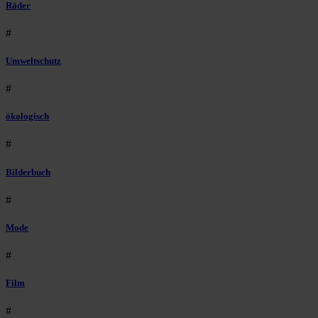
Räder
#
Umweltschutz
#
ökologisch
#
Bilderbuch
#
Mode
#
Film
#