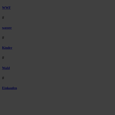
WWF
#
wasser
#
Kinder
#
Wald
#
Einkaufen