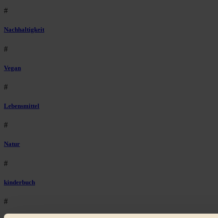
#
Nachhaltigkeit
#
Vegan
#
Lebensmittel
#
Natur
#
kinderbuch
#