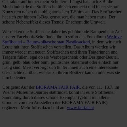
Charakter auf immer mehr Schultern. Längst hat auch z.B. die
Musikindustrie die Stofftasche für sich entdeckt und bietet sie auf
Konzerten neben den obligatorischen T-Shirts an. Das Stofftascherl
hat sich zur hippen It-Bag gemausert, die man haben muss. Der
schöne Nebeneffekt dieses Trends: Er schont die Umwelt.
Wir rücken die Stofftasche daher ins gebührende Rampenlicht: Auf
unserer Facebook-Seite findet ihr ab sofort das Fotoalbum
We love
Stoffbeutel – Baumwolltasche statt Plastiksackerl
, in dem wir euch
Leute mit ihren Stofftaschen vorstellen. Das Album werden wir
immer wieder mit neuen Stofftaschen und ihren Trägerinnen und
Trägern füllen, egal ob sie Werbegeschenk oder Designer-Beutel,
grün, gelb, blau oder bunt, politisches Statement oder einfach nur
lustig sind. Meist verbirgt sich hinter ihnen auch eine interessante
Geschichte darüber, wie sie zu ihrem Besitzer kamen oder was sie
ihm bedeuten.
Übrigens: Auf der
BIORAMA FAIR FAIR
, die von 11.–13.7. im
Wiener MuseumsQuartier stattfindet, könnt ihr eure Stoffbeutel-
Sammlung durch dieses schöne Exemplar (gefüllt mit allerlei
Goodies von den Ausstellern der BIORAMA FAIR FAIR)
ergänzen. Mehr Infos dazu bald auf
www.fairfair.at