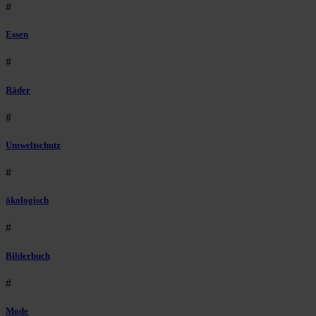
#
Essen
#
Räder
#
Umweltschutz
#
ökologisch
#
Bilderbuch
#
Mode