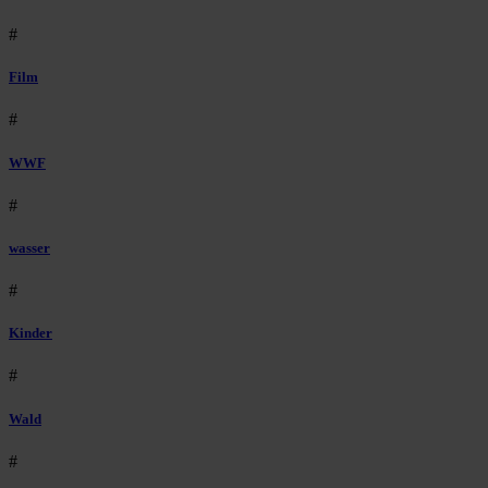
#
Film
#
WWF
#
wasser
#
Kinder
#
Wald
#