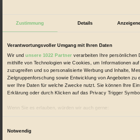
Umwelt
#
Zustimmung
Details
Anzeigene
Essen
#
Verantwortungsvoller Umgang mit Ihren Daten
nachhaltig
Wir und
unsere 1022 Partner
verarbeiten Ihre persönlichen 
mithilfe von Technologien wie Cookies, um Informationen au
#
zuzugreifen und so personalisierte Werbung und Inhalte, M
Landwirtschaft
Zielgruppenforschung sowie Entwicklung von Angeboten zu e
wer Ihre Daten für welche Zwecke nutzt. Sie können Ihre Einw
#
Erklärung oder durch Klicken auf das Privacy Trigger Symbo
Design
Wenn Sie es erlauben, würden wir auch gerne:
#
Informationen über Ihre geografische Lage erfassen, 
sein können
Regional
Einwilligungsauswahl
Notwendig
Ihr Gerät durch aktives Scannen nach bestimmten Merk
#
Erfahren Sie mehr darüber, wie Ihre persönlichen Daten verar