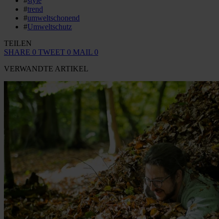
#
style
#
trend
#
umweltschonend
#
Umweltschutz
TEILEN
SHARE
0
TWEET
0
MAIL
0
VERWANDTE ARTIKEL