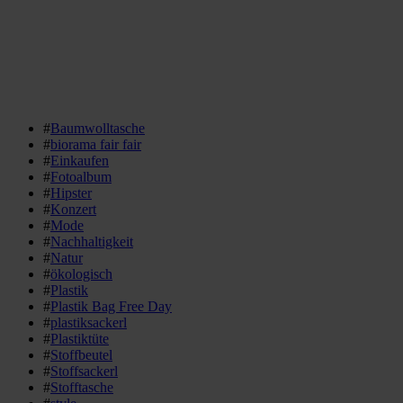
#
Baumwolltasche
#
biorama fair fair
#
Einkaufen
#
Fotoalbum
#
Hipster
#
Konzert
#
Mode
#
Nachhaltigkeit
#
Natur
#
ökologisch
#
Plastik
#
Plastik Bag Free Day
#
plastiksackerl
#
Plastiktüte
#
Stoffbeutel
#
Stoffsackerl
#
Stofftasche