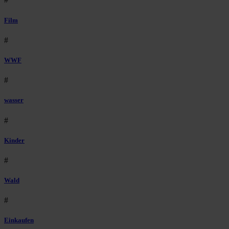
Film
#
WWF
#
wasser
#
Kinder
#
Wald
#
Einkaufen