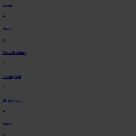
Essen
#
Räder
#
Umweltschutz
#
ökologisch
#
Bilderbuch
#
Mode
#