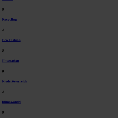
#
Recycling
#
Eco Fashion
#
Illustration
#
Niederösterreich
#
klimawandel
#