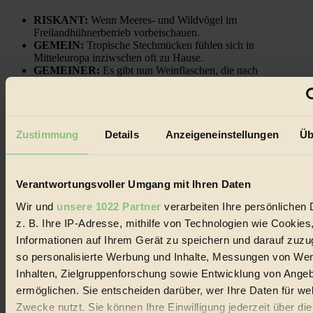
RISKANT:
Wenn Meeres- und Wildvögel im
Freilandhühnerbetrieb vorbeischauen.
GEMEIN:
Tropische Stechmücken fühlen sich in
Mitteleuropa inziwschen oft zu Hause.
GEMEINER:
Es gibt nun Weinflaschen, die nach
Entleerung voll wieder zu dir zurückkommen.
Zustimmung
Details
Anzeigeneinstellungen
Üb
Der BIORAMA-Newsletter
Verantwortungsvoller Umgang mit Ihren Daten
Erhalte in regelmäßigen Abständen die aktuellsten Artikel,
Gewinnspiele & Ausgaben übersichtlich aufbereitet vom
Wir und
unsere 1022 Partner
verarbeiten Ihre persönlichen 
BIORAMA-Magazin per E-Mail.
z. B. Ihre IP-Adresse, mithilfe von Technologien wie Cookies
Informationen auf Ihrem Gerät zu speichern und darauf zuzu
Jetzt eintragen:
so personalisierte Werbung und Inhalte, Messungen von We
Inhalten, Zielgruppenforschung sowie Entwicklung von Ange
ermöglichen. Sie entscheiden darüber, wer Ihre Daten für we
Zwecke nutzt. Sie können Ihre Einwilligung jederzeit über di