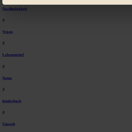
Bist du damit einverstanden?
Nachhaltigkeit
#
Vegan
#
Lebensmittel
#
Natur
#
kinderbuch
#
Umwelt