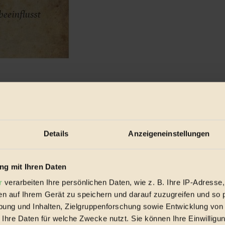
ch und gesellschaftlich nachhaltigen Lebensbedingungen auf Post
ekommt Post, findet das abgebildete Projekt auch gut und macht 
Details
Anzeigeneinstellungen
eln schon Veränderungen bewirken: Unter dem Motto „Viel Projekt um
squalität ohne besonders großen finanziellen Aufwand. Diese zwölf sin
g mit Ihren Daten
nen UNO-Aktionsplan benannten „Agenda 21“-Postkarten auch noch Ansp
 Janeiro 1992 beschlossen – die Umsetzung der regionalen und lokalen
r
verarbeiten Ihre persönlichen Daten, wie z. B. Ihre IP-Adresse,
en auf Ihrem Gerät zu speichern und darauf zuzugreifen und so 
ten Aktionstage Nachhaltigkeit, die zwischen 27. Mai und 7. Juni mit 
ung und Inhalten, Zielgruppenforschung sowie Entwicklung von
 Zukunftsakademie und dem
Regionalmanagement Oberösterreich
. Dort
 Ihre Daten für welche Zwecke nutzt. Sie können Ihre Einwilligun
ern so funktioniert: