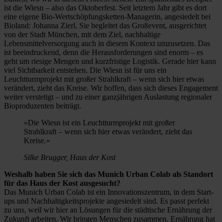
ist die Wiesn – also das Oktoberfest. Seit letztem Jahr gibt es dort
eine eigene Bio-Wertschöpfungsketten-Managerin, angesiedelt bei
Bioland: Johanna Zierl. Sie begleitet das Großevent, ausgerichtet
von der Stadt München, mit dem Ziel, nachhaltige
Lebensmittelversorgung auch in diesem Kontext umzusetzen. Das
ist beeindruckend, denn die Herausforderungen sind enorm – es
geht um riesige Mengen und kurzfristige Logistik. Gerade hier kann
viel Sichtbarkeit entstehen. Die Wiesn ist für uns ein
Leuchtturmprojekt mit großer Strahlkraft – wenn sich hier etwas
verändert, zieht das Kreise. Wir hoffen, dass sich dieses Engagement
weiter verstetigt – und zu einer ganzjährigen Auslastung regionaler
Bioproduzenten beiträgt.
»Die Wiesn ist ein Leuchtturmprojekt mit großer
Strahlkraft – wenn sich hier etwas verändert, zieht das
Kreise.«
Silke Brugger, Haus der Kost
Weshalb haben Sie sich das Munich Urban Colab als Standort
für das Haus der Kost ausgesucht?
Das Munich Urban Colab ist ein Innovationszentrum, in dem Start-
ups und Nachhaltigkeitsprojekte angesiedelt sind. Es passt perfekt
zu uns, weil wir hier an Lösungen für die städtische Ernährung der
Zukunft arbeiten. Wir bringen Menschen zusammen. Ernährung hat