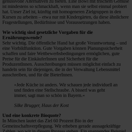
genussvolle Alternativen zu bieten. Eine Bowl mit frischem Gemüse
ist mindestens so schmackhaft, wenn man sie selbst einmal probiert
hat. Unser Ziel ist, künftig mit homogeneren Zielgruppen in den
Kursen zu arbeiten – etwa nur mit Kindergärten, da diese ähnlichere
Fragestellungen, Bedürfnisse und Voraussetzungen haben.
Wie wichtig sind gesetzliche Vorgaben für die
Ernährungswende?
Sehr wichtig. Die öffentliche Hand hat große Verantwortung – und
eine Vorbildfunktion. Gute Vorgaben können Planungssicherheit
schaffen und faire Wettbewerbsbedingungen ermöglichen, gute
Preise für die EinkäuferInnen und Sicherheit für die
ProduzentInnen. Ausschreibungen müssen möglichst einfach zu
handeln sein für diejenigen, die in der Verwaltung Lebensmittel
ausschreiben, und für die BieterInnen.
»Jede Küche ist anders. Wir schauen jede individuell an
und finden eine Stellschraube. A bisserl was geht
immer, sagt man so schön in Bayern.«
Silke Brugger, Haus der Kost
Und eine konkrete Bioquote?
In München lautet das Ziel 60 Prozent Bio in der
Gemeinschaftsverpflegung. Wir erheben gerade aussagekräftige
Zahlen, wo wir in diesem Prozess stehen. Ein spannendes Beispiel