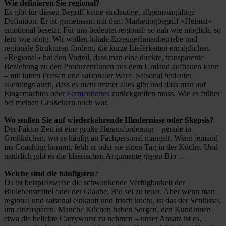
Wie definieren Sie regional?
Es gibt für diesen Begriff keine eindeutige, allgemeingültige
Definition. Er ist gemeinsam mit dem Marketingbegriff »Heimat«
emotional besetzt. Für uns bedeutet regional: so nah wie möglich, so
fern wie nötig. Wir wollen lokale ErzeugerInnenbetriebe und
regionale Strukturen fördern, die kurze Lieferketten ermöglichen.
»Regional« hat den Vorteil, dass man eine direkte, transparente
Beziehung zu den ProduzentInnen aus dem Umland aufbauen kann
– mit fairen Preisen und saisonaler Ware. Saisonal bedeutet
allerdings auch, dass es nicht immer alles gibt und dass man auf
Eingemachtes oder
Fermentiertes
zurückgreifen muss. Wie es früher
bei meinen Großeltern noch war.
Wo stoßen Sie auf wiederkehrende Hindernisse oder Skepsis?
Der Faktor Zeit ist eine große Herausforderung – gerade in
Großküchen, wo es häufig an Fachpersonal mangelt. Wenn jemand
ins Coaching kommt, fehlt er oder sie einen Tag in der Küche. Und
natürlich gibt es die klassischen Argumente gegen Bio …
Welche sind die häufigsten?
Da ist beispielsweise die schwankende Verfügbarkeit der
Biolebensmittel oder der Glaube, Bio sei zu teuer. Aber wenn man
regional und saisonal einkauft und frisch kocht, ist das der Schlüssel,
um einzusparen. Manche Küchen haben Sorgen, den KundInnen
etwa die beliebte Currywurst zu nehmen – unser Ansatz ist es,