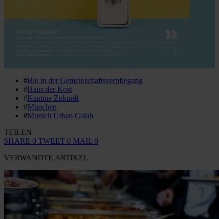
#
Bio in der Gemeinschaftsverpflegung
#
Haus der Kost
#
Kantine Zukunft
#
München
#
Munich Urban Colab
TEILEN
SHARE
0
TWEET
0
MAIL
0
VERWANDTE ARTIKEL