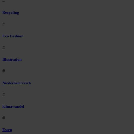
#
Recycling
#
Eco Fashion
#
Illustration
#
Niederösterreich
#
klimawandel
#
Essen