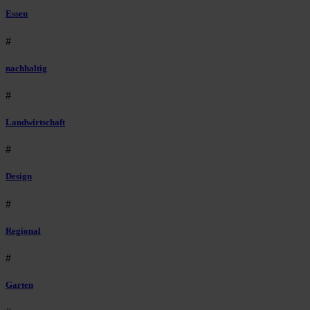
Essen
#
nachhaltig
#
Landwirtschaft
#
Design
#
Regional
#
Garten