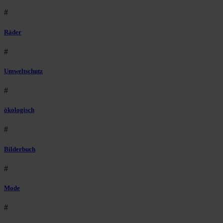
#
Räder
#
Umweltschutz
#
ökologisch
#
Bilderbuch
#
Mode
#