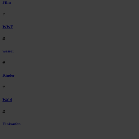
Film
#
WWF
#
wasser
#
Kinder
#
Wald
#
Einkaufen