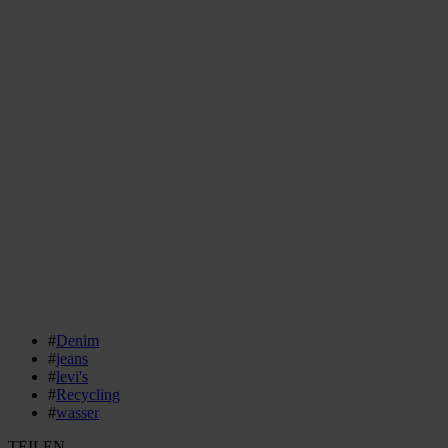
#
Denim
#
jeans
#
levi's
#
Recycling
#
wasser
TEILEN