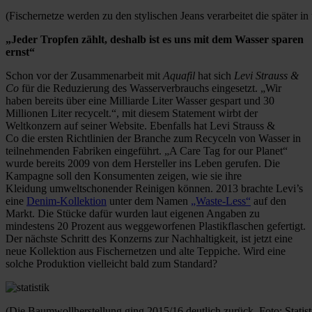
(Fischernetze werden zu den stylischen Jeans verarbeitet die später 
„Jeder Tropfen zählt, deshalb ist es uns mit dem Wasser sparen
ernst“
Schon vor der Zusammenarbeit mit
Aquafil
hat sich
Levi Strauss &
Co
für die Reduzierung des Wasserverbrauchs eingesetzt. „Wir
haben bereits über eine Milliarde Liter Wasser gespart und 30
Millionen Liter recycelt.“, mit diesem Statement wirbt der
Weltkonzern auf seiner Website. Ebenfalls hat Levi Strauss &
Co die ersten Richtlinien der Branche zum Recyceln von Wasser in
teilnehmenden Fabriken eingeführt. „A Care Tag for our Planet“
wurde bereits 2009 von dem Hersteller ins Leben gerufen. Die
Kampagne soll den Konsumenten zeigen, wie sie ihre
Kleidung umweltschonender Reinigen können. 2013 brachte Levi’s
eine
Denim-Kollektion
unter dem Namen
„Waste-Less“
auf den
Markt. Die Stücke dafür wurden laut eigenen Angaben zu
mindestens 20 Prozent aus weggeworfenen Plastikflaschen gefertigt.
Der nächste Schritt des Konzerns zur Nachhaltigkeit, ist jetzt eine
neue Kollektion aus Fischernetzen und alte Teppiche. Wird eine
solche Produktion vielleicht bald zum Standard?
(Die Baumwollherstellung ging 2015/16 deutlich zurück. Foto: Statis