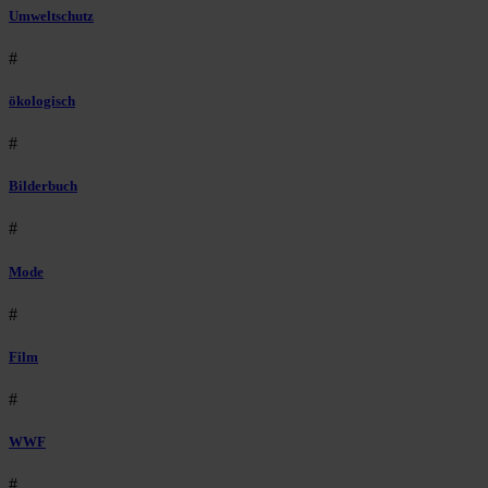
Umweltschutz
#
ökologisch
#
Bilderbuch
#
Mode
#
Film
#
WWF
#