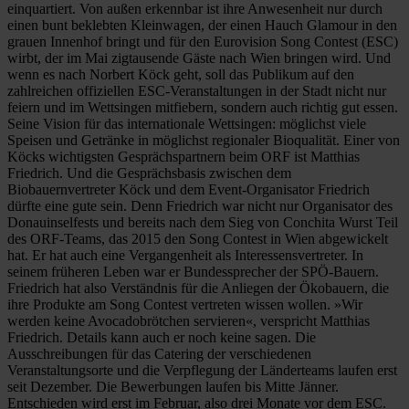
einquartiert. Von außen erkennbar ist ihre Anwesenheit nur durch
einen bunt beklebten Kleinwagen, der einen Hauch Glamour in den
grauen Innenhof bringt und für den Eurovision Song Contest (ESC)
wirbt, der im Mai zigtausende Gäste nach Wien bringen wird. Und
wenn es nach Norbert Köck geht, soll das Publikum auf den
zahlreichen offiziellen ESC-Veranstaltungen in der Stadt nicht nur
feiern und im Wettsingen mitfiebern, sondern auch richtig gut essen.
Seine Vision für das internationale Wettsingen: möglichst viele
Speisen und Getränke in möglichst regionaler Bioqualität. Einer von
Köcks wichtigsten Gesprächspartnern beim ORF ist Matthias
Friedrich. Und die Gesprächsbasis zwischen dem
Biobauernvertreter Köck und dem Event-Organisator Friedrich
dürfte eine gute sein. Denn Friedrich war nicht nur Organisator des
Donauinselfests und bereits nach dem Sieg von Conchita Wurst Teil
des ORF-Teams, das 2015 den Song Contest in Wien abgewickelt
hat. Er hat auch eine Vergangenheit als Interessensvertreter. In
seinem früheren Leben war er Bundessprecher der SPÖ-Bauern.
Friedrich hat also Verständnis für die Anliegen der Ökobauern, die
ihre Produkte am Song Contest vertreten wissen wollen. »Wir
werden keine Avocadobrötchen servieren«, verspricht Matthias
Friedrich. Details kann auch er noch keine sagen. Die
Ausschreibungen für das Catering der verschiedenen
Veranstaltungsorte und die Verpflegung der Länderteams laufen erst
seit Dezember. Die Bewerbungen laufen bis Mitte Jänner.
Entschieden wird erst im Februar, also drei Monate vor dem ESC.