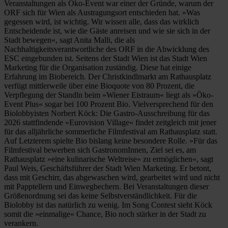
Veranstaltungen als Öko-Event war einer der Gründe, warum der
ORF sich für Wien als Austragungsort entschieden hat. »Was
gegessen wird, ist wichtig. Wir wissen alle, dass das wirklich
Entscheidende ist, wie die Gäste anreisen und wie sie sich in der
Stadt bewegen«, sagt Anita Malli, die als
Nachhaltigkeitsverantwortliche des ORF in die Abwicklung des
ESC eingebunden ist. Seitens der Stadt Wien ist das Stadt Wien
Marketing für die Organisation zuständig. Diese hat einige
Erfahrung im Biobereich. Der Christkindlmarkt am Rathausplatz
verfügt mittlerweile über eine Bioquote von 80 Prozent, die
Verpflegung der Standln beim »Wiener Eistraum« liegt als »Öko-
Event Plus« sogar bei 100 Prozent Bio. Vielversprechend für den
Biolobbyisten Norbert Köck: Die Gastro-Ausschreibung für das
2026 stattfindende »Eurovision Village« findet zeitgleich mit jener
für das alljährliche sommerliche Filmfestival am Rathausplatz statt.
Auf Letzterem spielte Bio bislang keine besondere Rolle. »Für das
Filmfestival bewerben sich GastronomInnen, Ziel sei es, am
Rathausplatz »eine kulinarische Weltreise« zu ermöglichen«, sagt
Paul Weis, Geschäftsführer der Stadt Wien Marketing. Er betont,
dass mit Geschirr, das abgewaschen wird, gearbeitet wird und nicht
mit Papptellern und Einwegbechern. Bei Veranstaltungen dieser
Größenordnung sei das keine Selbstverständlichkeit. Für die
Biolobby ist das natürlich zu wenig. Im Song Contest sieht Köck
somit die »einmalige« Chance, Bio noch stärker in der Stadt zu
verankern.