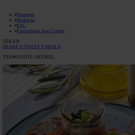
#
Bioanteil
#
Bioküche
#
ESC
#
Europvision Sog Contest
TEILEN
SHARE
0
TWEET
0
MAIL
0
VERWANDTE ARTIKEL