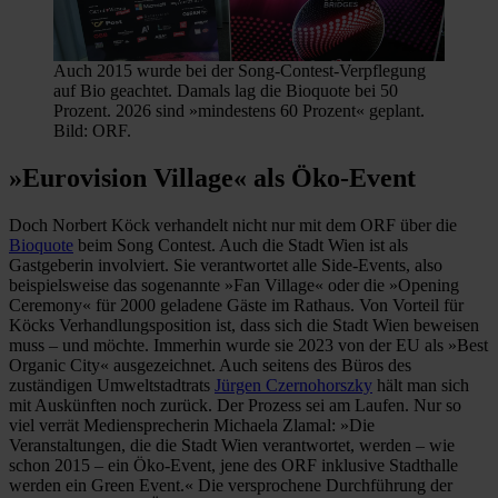
Auch 2015 wurde bei der Song-Contest-Verpflegung
auf Bio geachtet. Damals lag die Bioquote bei 50
Prozent. 2026 sind »mindestens 60 Prozent« geplant.
Bild: ORF.
»Eurovision Village« als Öko-Event
Doch Norbert Köck verhandelt nicht nur mit dem ORF über die
Bioquote
beim Song Contest. Auch die Stadt Wien ist als
Gastgeberin involviert. Sie verantwortet alle Side-Events, also
beispielsweise das sogenannte »Fan Village« oder die »Opening
Ceremony« für 2000 geladene Gäste im Rathaus. Von Vorteil für
Köcks Verhandlungsposition ist, dass sich die Stadt Wien beweisen
muss – und möchte. Immerhin wurde sie 2023 von der EU als »Best
Organic City« ausgezeichnet. Auch seitens des Büros des
zuständigen Umweltstadtrats
Jürgen Czernohorszky
hält man sich
mit Auskünften noch zurück. Der Prozess sei am Laufen. Nur so
viel verrät Mediensprecherin Michaela Zlamal: »Die
Veranstaltungen, die die Stadt Wien verantwortet, werden – wie
schon 2015 – ein Öko-Event, jene des ORF inklusive Stadthalle
werden ein Green Event.« Die versprochene Durchführung der