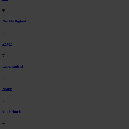
#
Nachhaltigkeit
#
Vegan
#
Lebensmittel
#
Natur
#
kinderbuch
#