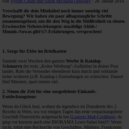
von
Sybille Chiari und Sarah Michaela Orlovsky
·
28. Januar 2014
Verschafft dir dein Mistkübel noch immer unnötig viel
Bewegung? Wir haben ein paar alltagstaugliche Schritte
zusammengefasst, um dir den Weg in die Müllfreiheit zu ebnen.
Erwünschte Nebenwirkungen: unzählige Ahhh-/
Mmmh-/Sowas gibt’s!?-Erfahrungen, versprochen!
1. Sorge für Ebbe im Briefkasten
Sammle zwei Wochen den ganzen
Werbe & Katalog-
Schmarrn
der trotz „Keine Werbung“-Aufkleber in deiner Post
landet. Rufe die Versender ebendieser kurz durch und verkünde
keine weiteren (z.B. Katalog-) Zusendungen zu wünschen. Dauert
fünf Minuten, spart enorm viel.
2. Nimm dir Zeit für eine ausgedehnte Einkaufs-
Entdeckungstour
Wenn du Glück hast, wohnst du irgendwo im Dunstkreis des 2.
Bezirks in Wien, wo vor einigen Tagen das erste verpackungsfreie
Geschäft Österreichs aufgemacht hat (
Lunzers Maß-Greißlerei
, da
ging vor kurzem auch eine BIORAMA Leser-Safari hin)!!! Wenn
nicht, lohnt eine Recherche von Geschäften, Märkten, Foodcoops