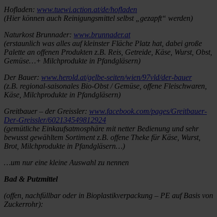
Hofladen:
www.tuewi.action.at/de/hofladen
(Hier können auch Reinigungsmittel selbst „gezapft“ werden)
Naturkost Brunnader:
www.brunnader.at
(erstaunlich was alles auf kleinster Fläche Platz hat, dabei große
Palette an offenen Produkten z.B. Reis, Getreide, Käse, Wurst, Obst,
Gemüse…+ Milchprodukte in Pfandgläsern)
Der Bauer:
www.herold.at/gelbe-seiten/wien/97vld/der-bauer
(z.B. regional-saisonales Bio-Obst / Gemüse, offene Fleischwaren,
Käse, Milchprodukte in Pfandgläsern)
Greitbauer – der Greissler:
www.facebook.com/pages/Greitbauer-
Der-Greissler/602134549812924
(gemütliche Einkaufsatmosphäre mit netter Bedienung und sehr
bewusst gewähltem Sortiment z.B. offene Theke für Käse, Wurst,
Brot, Milchprodukte in Pfandgläsern…)
…um nur eine kleine Auswahl zu nennen
Bad & Putzmittel
(offen, nachfüllbar oder in Bioplastikverpackung – PE auf Basis von
Zuckerrohr):