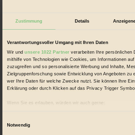
Zustimmung
Details
Anzeigene
Verantwortungsvoller Umgang mit Ihren Daten
Wir und
unsere 1022 Partner
verarbeiten Ihre persönlichen 
mithilfe von Technologien wie Cookies, um Informationen au
zuzugreifen und so personalisierte Werbung und Inhalte, M
Max La Mannas Vegane Zero-Waste-
Zielgruppenforschung sowie Entwicklung von Angeboten zu e
wer Ihre Daten für welche Zwecke nutzt. Sie können Ihre Einw
Rezepte
Erklärung oder durch Klicken auf das Privacy Trigger Symbo
Essen & Trinken
Wenn Sie es erlauben, würden wir auch gerne:
Wer möchte, kann versuchen, zu verzichten...
Informationen über Ihre geografische Lage erfassen, 
BIORAMA #81
sein können
Einwilligungsauswahl
Notwendig
Ihr Gerät durch aktives Scannen nach bestimmten Merk
Erfahren Sie mehr darüber, wie Ihre persönlichen Daten verar