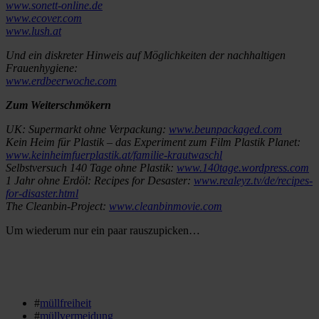
www.sonett-online.de
www.ecover.com
www.lush.at
Und ein diskreter Hinweis auf Möglichkeiten der nachhaltigen
Frauenhygiene:
www.erdbeerwoche.com
Zum Weiterschmökern
UK: Supermarkt ohne Verpackung:
www.beunpackaged.com
Kein Heim für Plastik – das Experiment zum Film Plastik Planet:
www.keinheimfuerplastik.at/familie-krautwaschl
Selbstversuch 140 Tage ohne Plastik:
www.140tage.wordpress.com
1 Jahr ohne Erdöl: Recipes for Desaster:
www.realeyz.tv/de/recipes-
for-disaster.html
The Cleanbin-Project:
www.cleanbinmovie.com
Um wiederum nur ein paar rauszupicken…
#
müllfreiheit
#
müllvermeidung