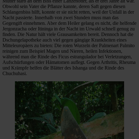
Mutter starb an dem Biss einer Lanzenotter, als er drei Jahre alt war.
Obwohl sein Vater die Pflanze kannte, deren Saft gegen diesen
Schlangenbiss hilft, konnte er sie nicht retten, weil der Unfall in der
Nacht passierte. Innerhalb von zwei Stunden muss man das
Gegengift einnehmen. Aber dem Heiler gelang es nicht, die helfende
Jergonzacha oder Itininga in der Nacht im Urwald schnell genug zu
finden. Die Natur hält viele Grausamkeiten bereit. Dennoch hat die
Dschungelapotheke auch viel gegen gängige Krankheiten eines
Mitteleuropäers zu bieten: Die roten Wurzeln der Palmenart Palmito
reinigen zum Beispiel Magen und Nieren, heilen Infektionen,
während man die Rinde des Ficus estrangulador bei Verletzungen,
Aufschürfungen oder Hämatomen auflegt. Gegen Arthritis, Rheuma
und Krämpfe helfen die Blätter des Ishanga und die Rinde des
Chuchuhasi.