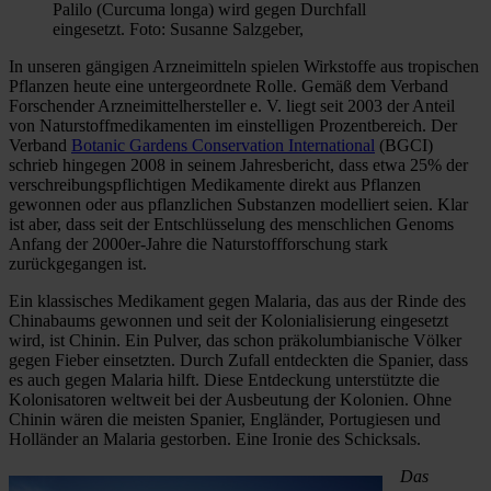
Palilo (Curcuma longa) wird gegen Durchfall
eingesetzt. Foto: Susanne Salzgeber,
In unseren gängigen Arzneimitteln spielen Wirkstoffe aus tropischen
Pflanzen heute eine untergeordnete Rolle. Gemäß dem Verband
Forschender Arzneimittelhersteller e. V. liegt seit 2003 der Anteil
von Naturstoffmedikamenten im einstelligen Prozentbereich. Der
Verband
Botanic Gardens Conservation International
(BGCI)
schrieb hingegen 2008 in seinem Jahresbericht, dass etwa 25% der
verschreibungspflichtigen Medikamente direkt aus Pflanzen
gewonnen oder aus pflanzlichen Substanzen modelliert seien. Klar
ist aber, dass seit der Entschlüsselung des menschlichen Genoms
Anfang der 2000er-Jahre die Naturstoffforschung stark
zurückgegangen ist.
Ein klassisches Medikament gegen Malaria, das aus der Rinde des
Chinabaums gewonnen und seit der Kolonialisierung eingesetzt
wird, ist Chinin. Ein Pulver, das schon präkolumbianische Völker
gegen Fieber einsetzten. Durch Zufall entdeckten die Spanier, dass
es auch gegen Malaria hilft. Diese Entdeckung unterstützte die
Kolonisatoren weltweit bei der Ausbeutung der Kolonien. Ohne
Chinin wären die meisten Spanier, Engländer, Portugiesen und
Holländer an Malaria gestorben. Eine Ironie des Schicksals.
Das