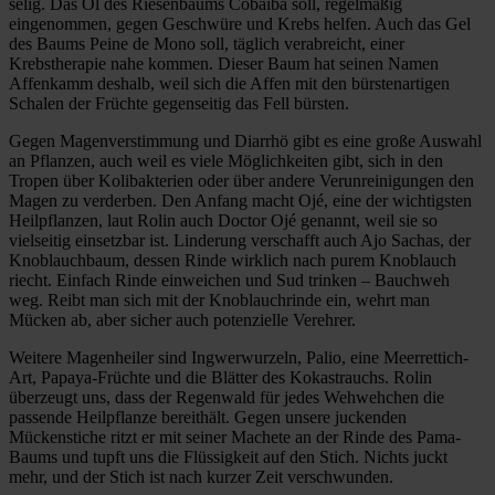
selig. Das Öl des Riesenbaums Cobaiba soll, regelmäßig
eingenommen, gegen Geschwüre und Krebs helfen. Auch das Gel
des Baums Peine de Mono soll, täglich verabreicht, einer
Krebstherapie nahe kommen. Dieser Baum hat seinen Namen
Affenkamm deshalb, weil sich die Affen mit den bürstenartigen
Schalen der Früchte gegenseitig das Fell bürsten.
Gegen Magenverstimmung und Diarrhö gibt es eine große Auswahl
an Pflanzen, auch weil es viele Möglichkeiten gibt, sich in den
Tropen über Kolibakterien oder über andere Verunreinigungen den
Magen zu verderben. Den Anfang macht Ojé, eine der wichtigsten
Heilpflanzen, laut Rolin auch Doctor Ojé genannt, weil sie so
vielseitig einsetzbar ist. Linderung verschafft auch Ajo Sachas, der
Knoblauchbaum, dessen Rinde wirklich nach purem Knoblauch
riecht. Einfach Rinde einweichen und Sud trinken – Bauchweh
weg. Reibt man sich mit der Knoblauchrinde ein, wehrt man
Mücken ab, aber sicher auch potenzielle Verehrer.
Weitere Magenheiler sind Ingwerwurzeln, Palio, eine Meerrettich-
Art, Papaya-Früchte und die Blätter des Kokastrauchs. Rolin
überzeugt uns, dass der Regenwald für jedes Wehwehchen die
passende Heilpflanze bereithält. Gegen unsere juckenden
Mückenstiche ritzt er mit seiner Machete an der Rinde des Pama-
Baums und tupft uns die Flüssigkeit auf den Stich. Nichts juckt
mehr, und der Stich ist nach kurzer Zeit verschwunden.