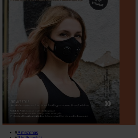
#
Amazonas
#
Biodiversität