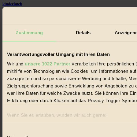
kinderbuch
#
Umwelt
Zustimmung
Details
Anzeigene
#
Essen
Verantwortungsvoller Umgang mit Ihren Daten
#
Wir und
unsere 1022 Partner
verarbeiten Ihre persönlichen 
mithilfe von Technologien wie Cookies, um Informationen au
nachhaltig
zuzugreifen und so personalisierte Werbung und Inhalte, M
Zielgruppenforschung sowie Entwicklung von Angeboten zu e
#
wer Ihre Daten für welche Zwecke nutzt. Sie können Ihre Einw
Landwirtschaft
Erklärung oder durch Klicken auf das Privacy Trigger Symbo
#
Wenn Sie es erlauben, würden wir auch gerne:
Informationen über Ihre geografische Lage erfassen, 
Design
sein können
Einwilligungsauswahl
#