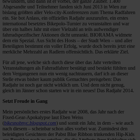
bewundern, und dann ist er vorbei, der ganze Zauber. 1.400
Abgesandte und Teilnehmer fanden sich Juni 2013 in Wien zur
bislang größten aller Velo-city-Konferenzen zum Thema Radfahren
ein. Sie bot Anlass, ein offizielles Radjahr auszurufen, ein erstes
international besetztes Bikepolo-Turnier zu veranstalten und war
über ein halbes Jahr mit einer Vielzahl an teils aufwendiger
fahrradspezifischer Aktionen dicht umrankt. BIORAMA widmete
dem ein Spezial. Aus Sicht des Hosts – der Stadt Wien – und aller
Beteiligten bestimmt ein voller Erfolg, wurde doch bereits jetzt eine
merkliche Mehrzahl an Radlern offensichtlich. Das erklärte Ziel.
Für all jene, welche sich durch diese über das Jahr verteilten
Veranstaltungen als Fahrradfahrer bestätigt und bestärkt fühlten und
dem Vergangenen nun ein wenig nachtrauern, darf ich an dieser
Stelle etwas bisher kaum publik Gemachtes preisgeben: Das
Radjahr ist noch gar nicht wirklich um. Und dem nicht genug,
gleich im Jänner schon starten wir in ein neues! Das Radjahr 2014.
Setzt Freude in Gang
Mein persönliches erstes Radjahr war 2008, das Jahr nach der
Fixed-Gear-Apokalypse laut Eben Weiss
(
bikesnobnyc.blogspot.com
) und somit ein Jahr, in dem – wie auch
nach diesem – scheinbar schon alles vorbei war. Zumindest den
beleidigten Gesichtern der Pabst Blue Ribbon trinkenden Hip-Kids
aus Brooklyn nach zu urteilen, die die Attribute ihrer Subkultur sich