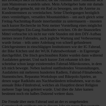
zum Mainstream wandeln sahen. Mein Arbeitgeber hatte mir damals
zur Auflage gemacht, mir ein Rad zu besorgen, um die Anreise zu
Kundenterminen zu vereinfachen. Seine Überlegungen bezüglich
eines vernünftigen, versatilen Mountainbikes – um auch gleich seine
Freitag-Nachmittag-Runde innerfamiliär zu untermauern – mussten
nach kurzer Recherche im Netz meiner Vorstellung eines möglichst
unvernünftigen Ein-Gang-Stadtrades weichen. Ob der finanziellen
Mittel verbrachte ich nicht nur viele Stunden mit dem DIY-Aufbau
meines neuen Fahrrades, auch jegliche Wartung und Verbesserung
wurde fortan – teils unter Anleitung von schnell gefundenen
Gleichgesinnten in einschlägigen Institutionen wie der IG Fahrrad,
der Bike Kitchen und der WUK Fahrradwerkstatt – in Eigenregie
durchgeführt. Die frisch geschraubten Räder wurden dann während
Ausfahrten getestet. Und nach kurzer Zeit erkannte ich den
scheinbar schon lange existierenden Fahrrad-Mikrokosmos, in dem
ich mich bewegte. Neben laufend stattfindenden Veranstaltungen,
Ausfahrten mit mehreren hunderten Radlern, Fahrrad-Filmabenden,
Stammtischen, Reparatur-Workshops und Bikepolo-Spielen, an
denen sogar Radklubs aus Nachbarländern teilnahmen, war es das
annuale Bike-Filmfestival, welches als Hauptfest dieser Religion
mehrere Tage lang gefeiert wurde. Und über die Jahre kamen
bestimmt noch ein halbes Dutzend weitere dazu.
Die Freude über mein Fahrrad und an der es umgebenden
Gemeinschaft eröffnete mir in diesem Jahr ein neues Bewusstsein