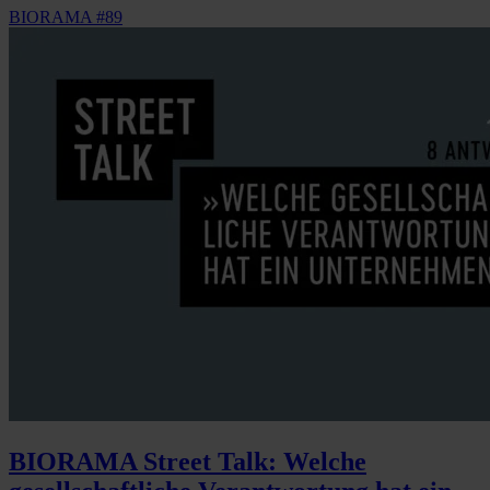
BIORAMA #89
BIORAMA Street Talk: Welche