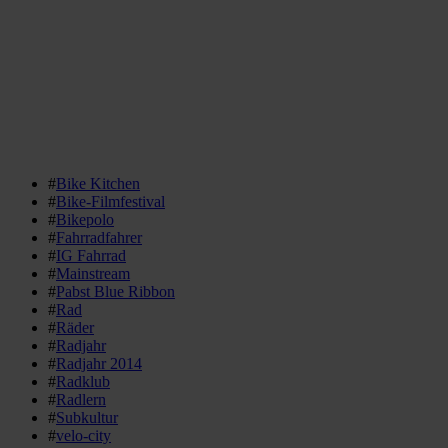
#
Bike Kitchen
#
Bike-Filmfestival
#
Bikepolo
#
Fahrradfahrer
#
IG Fahrrad
#
Mainstream
#
Pabst Blue Ribbon
#
Rad
#
Räder
#
Radjahr
#
Radjahr 2014
#
Radklub
#
Radlern
#
Subkultur
#
velo-city