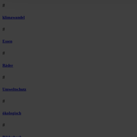
#
klimawandel
#
Essen
#
Räder
#
Umweltschutz
#
ökologisch
#