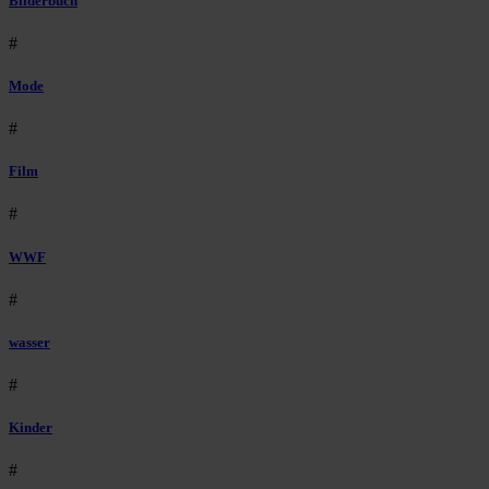
Bilderbuch
#
Mode
#
Film
#
WWF
#
wasser
#
Kinder
#