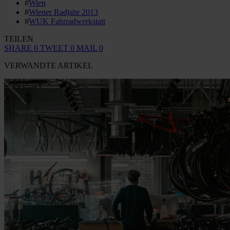
#
Wien
#
Wiener Radjahr 2013
#
WUK Fahrradwerkstatt
TEILEN
SHARE
0
TWEET
0
MAIL
0
VERWANDTE ARTIKEL