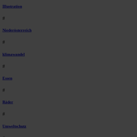
Illustration
#
Niederösterreich
#
klimawandel
#
Essen
#
Räder
#
Umweltschutz