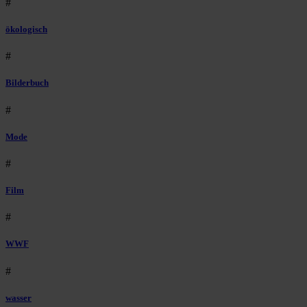
#
ökologisch
#
Bilderbuch
#
Mode
#
Film
#
WWF
#
wasser