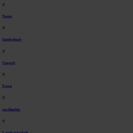
#
Natur
#
kinderbuch
#
Umwelt
#
Essen
#
nachhaltig
#
Landwirtschaft