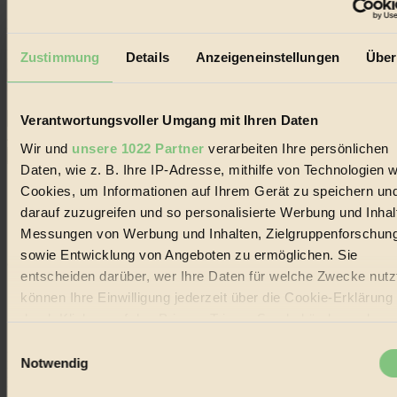
Der BIORAMA-Newsletter
Erhalte in regelmäßigen Abständen die aktuellsten Artikel,
Zustimmung
Details
Anzeigeneinstellungen
Über
Gewinnspiele & Ausgaben übersichtlich aufbereitet vom
BIORAMA-Magazin per E-Mail.
Verantwortungsvoller Umgang mit Ihren Daten
Jetzt eintragen:
Wir und
unsere 1022 Partner
verarbeiten Ihre persönlichen
Daten, wie z. B. Ihre IP-Adresse, mithilfe von Technologien w
Cookies, um Informationen auf Ihrem Gerät zu speichern un
darauf zuzugreifen und so personalisierte Werbung und Inhal
Messungen von Werbung und Inhalten, Zielgruppenforschun
sowie Entwicklung von Angeboten zu ermöglichen. Sie
© 2026 Biorama GmbH
entscheiden darüber, wer Ihre Daten für welche Zwecke nutzt
Impressum & Disclaimer
können Ihre Einwilligung jederzeit über die Cookie-Erklärung
Datenschutz
durch Klicken auf das Privacy Trigger Symbol ändern oder
Mediadaten
widerrufen
Einwilligungsauswahl
Biorama steht für einen nachhaltigen Lebensstil und bewussten
Notwendig
Lebenswandel. Es ist eine moderne Plattform für Ideen, Menschen
Wenn Sie es erlauben, würden wir auch gerne:
und Produkte, ein Leitfaden im schnell wachsenden Markt des