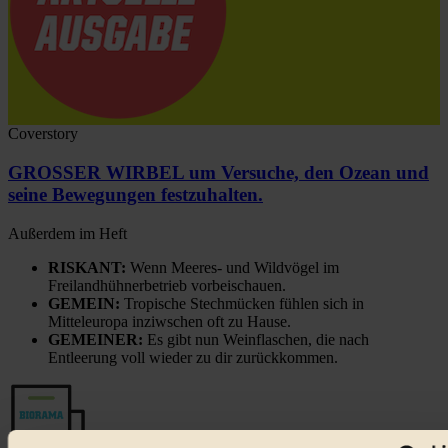
Coverstory
GROSSER WIRBEL um Versuche, den Ozean und
seine Bewegungen festzuhalten.
Außerdem im Heft
RISKANT:
Wenn Meeres- und Wildvögel im
Freilandhühnerbetrieb vorbeischauen.
GEMEIN:
Tropische Stechmücken fühlen sich in
Mitteleuropa inziwschen oft zu Hause.
GEMEINER:
Es gibt nun Weinflaschen, die nach
Entleerung voll wieder zu dir zurückkommen.