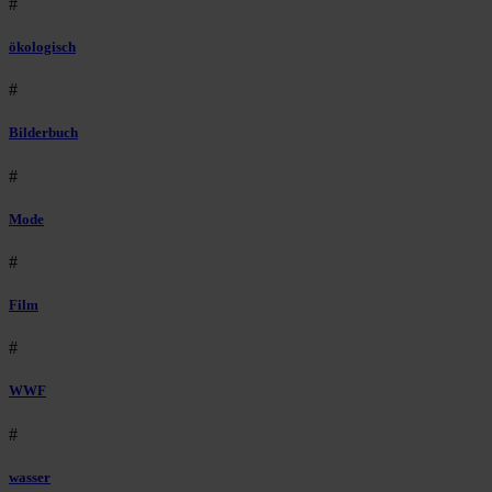
#
ökologisch
#
Bilderbuch
#
Mode
#
Film
#
WWF
#
wasser