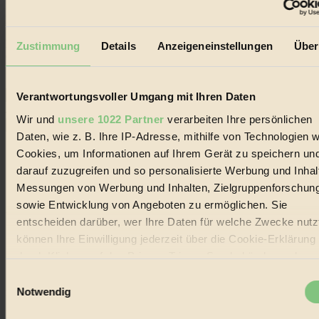
Der BIORAMA-Newsletter
Erhalte in regelmäßigen Abständen die aktuellsten Artikel,
Zustimmung
Details
Anzeigeneinstellungen
Über
Gewinnspiele & Ausgaben übersichtlich aufbereitet vom
BIORAMA-Magazin per E-Mail.
Verantwortungsvoller Umgang mit Ihren Daten
Jetzt eintragen:
Wir und
unsere 1022 Partner
verarbeiten Ihre persönlichen
Daten, wie z. B. Ihre IP-Adresse, mithilfe von Technologien w
Cookies, um Informationen auf Ihrem Gerät zu speichern un
darauf zuzugreifen und so personalisierte Werbung und Inhal
Messungen von Werbung und Inhalten, Zielgruppenforschun
sowie Entwicklung von Angeboten zu ermöglichen. Sie
© 2026 Biorama GmbH
entscheiden darüber, wer Ihre Daten für welche Zwecke nutzt
Impressum & Disclaimer
können Ihre Einwilligung jederzeit über die Cookie-Erklärung
Datenschutz
durch Klicken auf das Privacy Trigger Symbol ändern oder
Mediadaten
widerrufen
Einwilligungsauswahl
Biorama steht für einen nachhaltigen Lebensstil und bewussten
Notwendig
Lebenswandel. Es ist eine moderne Plattform für Ideen, Menschen
Wenn Sie es erlauben, würden wir auch gerne:
und Produkte, ein Leitfaden im schnell wachsenden Markt des