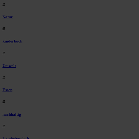
#
Natur
#
kinderbuch
#
Umwelt
#
Essen
#
nachhaltig
#
Landwirtschaft