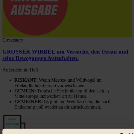
Coverstory
GROSSER WIRBEL um Versuche, den Ozean und
seine Bewegungen festzuhalten.
Außerdem im Heft
RISKANT:
Wenn Meeres- und Wildvögel im
Freilandhühnerbetrieb vorbeischauen.
GEMEIN:
Tropische Stechmücken fühlen sich in
Mitteleuropa inziwschen oft zu Hause.
GEMEINER:
Es gibt nun Weinflaschen, die nach
Entleerung voll wieder zu dir zurückkommen.