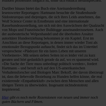
Hunden problemlos möglich ist, sollte sich endlich herumsprechen.
Darüber hinaus bietet das Buch eine Aneinanderreihung
lesenswerter Reportagen: Hartmann besuchte die Straßenhunde
Südosteuropas und diejenigen, die sich ihres Leids annehmen, das
Wolf Science Center in Ernstbrunn und eine internationale
Rassehundeausstellung, um sich mit den Auswüchsen der Qualzucht
von Mops und Französischer Bulldogge auseinanderzusetzen. Auch
der ausbeuterische Welpenhandel und die überholten Ansätze
autoritärer Hundeerziehung bekommen je ein Kapitel. Erst im
Anschluss an diese Reportagen, in denen immer wieder Toni als
emotionaler Bezugspunkt auftaucht, findet sich das im Untertitel
versprochene »Plädoyer für ein faires Leben mit unseren
Vierbeinern«. Mit seinen sieben Seiten ist es leider viel zu kurz
geraten und hört gedanklich gerade da auf, wo es spannend wird.
»Die Sache der Tiere muss unbedingt politisch werden«, fordert
Hartmann – und beruft sich auf den US-amerikanischen
Verhaltensforscher und Biologen Marc Bekoff, der davon überzeugt
ist, dass die liebevolle Beziehung zu Hunden helfen könne, die real
existierende »Empathiekluft« zwischen dem Menschen und allen
übrigen Tieren zu überwinden. Insgesamt nichtsdestotrotz
inspirierend.
Hier
gibt es noch mehr Rezensionen von neuen und immer noch
guten Büchern und Filmen.