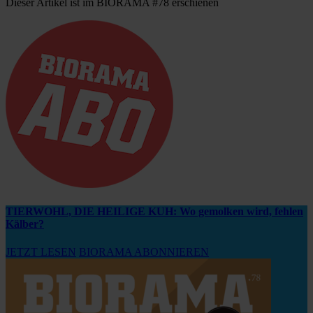
Dieser Artikel ist im BIORAMA #78 erschienen
TIERWOHL, DIE HEILIGE KUH: Wo gemolken wird, fehlen
Kälber?
JETZT LESEN
BIORAMA ABONNIEREN