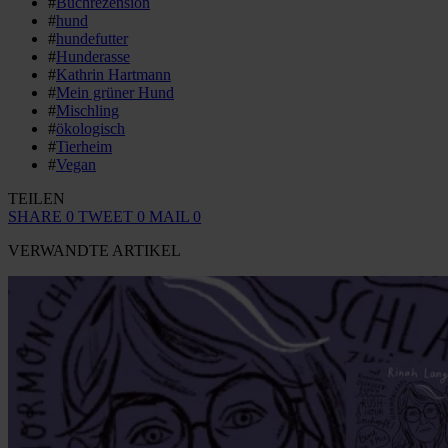
#
Buchrezension
#
hund
#
hundefutter
#
Hunderasse
#
Kathrin Hartmann
#
Mein grüner Hund
#
Mischling
#
ökologisch
#
Tierheim
#
Vegan
TEILEN
SHARE
0
TWEET
0
MAIL
0
VERWANDTE ARTIKEL