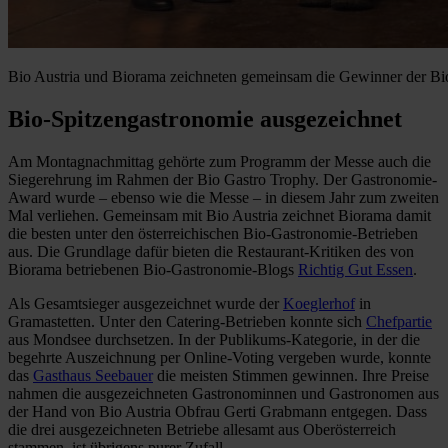
Bio Austria und Biorama zeichneten gemeinsam die Gewinner der Bi
Bio-Spitzengastronomie ausgezeichnet
Am Montagnachmittag gehörte zum Programm der Messe auch die
Siegerehrung im Rahmen der Bio Gastro Trophy. Der Gastronomie-
Award wurde – ebenso wie die Messe – in diesem Jahr zum zweiten
Mal verliehen. Gemeinsam mit Bio Austria zeichnet Biorama damit
die besten unter den österreichischen Bio-Gastronomie-Betrieben
aus. Die Grundlage dafür bieten die Restaurant-Kritiken des von
Biorama betriebenen Bio-Gastronomie-Blogs
Richtig Gut Essen
.
Als Gesamtsieger ausgezeichnet wurde der
Koeglerhof
in
Gramastetten. Unter den Catering-Betrieben konnte sich
Chefpartie
aus Mondsee durchsetzen. In der Publikums-Kategorie, in der die
begehrte Auszeichnung per Online-Voting vergeben wurde, konnte
das
Gasthaus Seebauer
die meisten Stimmen gewinnen. Ihre Preise
nahmen die ausgezeichneten Gastronominnen und Gastronomen aus
der Hand von Bio Austria Obfrau Gerti Grabmann entgegen. Dass
die drei ausgezeichneten Betriebe allesamt aus Oberösterreich
stammen, ist übrigens purer Zufall.