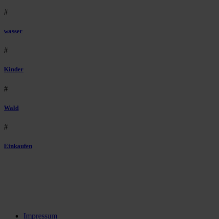
#
wasser
#
Kinder
#
Wald
#
Einkaufen
Impressum