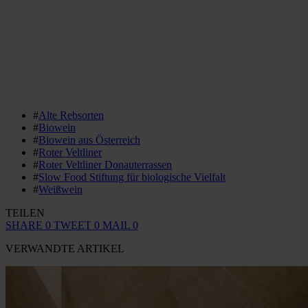
#
Alte Rebsorten
#
Biowein
#
Biowein aus Österreich
#
Roter Veltliner
#
Roter Veltliner Donauterrassen
#
Slow Food Stiftung für biologische Vielfalt
#
Weißwein
TEILEN
SHARE
0
TWEET
0
MAIL
0
VERWANDTE ARTIKEL