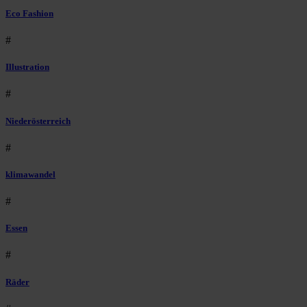
Eco Fashion
#
Illustration
#
Niederösterreich
#
klimawandel
#
Essen
#
Räder