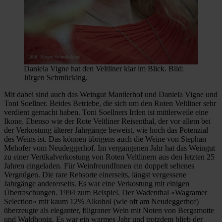
Daniela Vigne hat den Veltliner klar im Blick. Bild:
Jürgen Schmücking.
Mit dabei sind auch das Weingut Mantlerhof und Daniela Vigne und
Toni Soellner. Beides Betriebe, die sich um den Roten Veltliner sehr
verdient gemacht haben. Toni Soellners Irden ist mittlerweile eine
Ikone. Ebenso wie der Rote Veltliner Reisenthal, der vor allem bei
der Verkostung älterer Jahrgänge beweist, wie hoch das Potenzial
des Weins ist. Das können übrigens auch die Weine von Stephan
Mehofer vom Neudeggerhof. Im vergangenen Jahr hat das Weingut
zu einer Vertikalverkostung von Roten Veltlinern aus den letzten 25
Jahren eingeladen. Für WeinfreundInnen ein doppelt seltenes
Vergnügen. Die rare Rebsorte einerseits, längst vergessene
Jahrgänge andererseits. Es war eine Verkostung mit einigen
Überraschungen. 1994 zum Beispiel. Der Wadenthal »Wagramer
Selection« mit kaum 12% Alkohol (wie oft am Neudeggerhof)
überzeugte als eleganter, filigraner Wein mit Noten von Bergamotte
und Waldhonig. Es war ein warmes Jahr und trotzdem blieb der