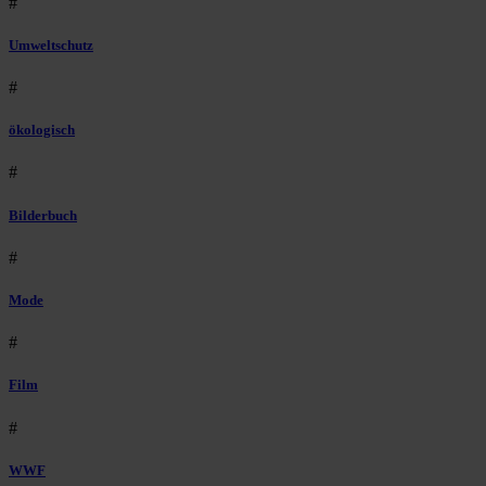
#
Umweltschutz
#
ökologisch
#
Bilderbuch
#
Mode
#
Film
#
WWF