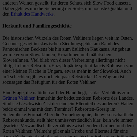
anderen Weinen gestellt, für deren Schutz sich Slow Food einsetzt.
Dabei geht es um die Sicherung der Sorte, um höchste Qualität und
den
Erhalt des Handwerks
.
Herkunft und Familiengeschichte
Die historischen Wurzeln des Roten Veltliners liegen weit im Osten.
Genauer gesagt im slawischen Siedlungsgebiet am Rand des
Pannonischen Beckens bis hin zum östlichen Kaukasus. Angebaut
wurde er von SlowakInnen, KroatInnen und mährischen
SlowenInnen. Viel blieb von dieser Verbreitung allerdings nicht
übrig. In ihrer Rebsorten-Enzyklopädie spricht Jancis Robinson von
einer kleinen Fläche in Ungarn, etwas mehr in der Slowakei. Auch
in Tschechien gibt es noch ein paar Rebstöcke. Der Wagram ist
sozusagen das Refugium für den Roten Veltliner.
Eine Frage, die natürlich auf der Hand liegt, ist das Verhältnis zum
Grünen Veltliner
. Immerhin der bedeutendsten Rebsorte des Landes.
Sind sie Geschwister? Ist der eine ein Elternteil des anderen? Hatten
beide einmal was mit dem Traminer? Rebsorten-Gossip im
Seitenblicke-Format. Aber die Ampelographie, die wissenschaftliche
Rebsortenkunde, stellt hier unmissverständlich klar: kein wie immer
geartetes Verwandtschaftsverhältnis zwischen dem Grünen und dem
Roten Veltliner. Vielmehr gilt er als Urrebe und Elternteil für eine
ganze Reihe nicht unbekannter österreichischer Rebsorten: Frühroter