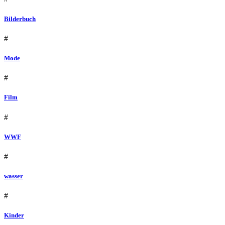
Bilderbuch
#
Mode
#
Film
#
WWF
#
wasser
#
Kinder