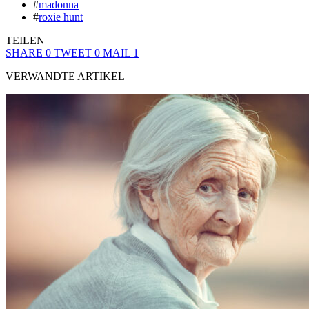
#
madonna
#
roxie hunt
TEILEN
SHARE
0
TWEET
0
MAIL
1
VERWANDTE ARTIKEL