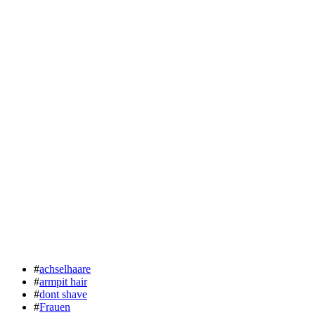
#
achselhaare
#
armpit hair
#
dont shave
#
Frauen