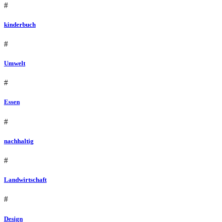
#
kinderbuch
#
Umwelt
#
Essen
#
nachhaltig
#
Landwirtschaft
#
Design