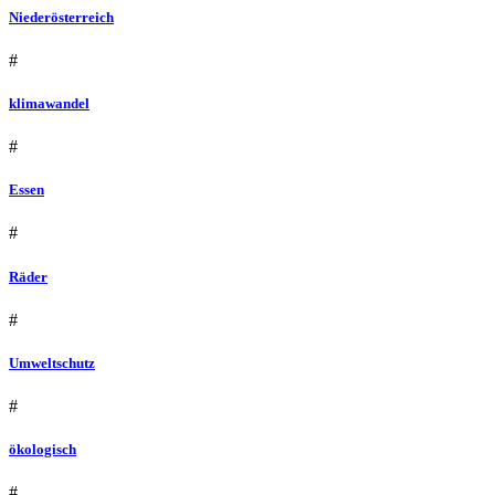
Niederösterreich
#
klimawandel
#
Essen
#
Räder
#
Umweltschutz
#
ökologisch
#