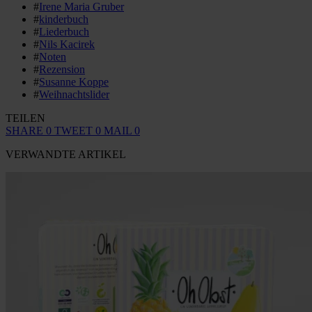
#
Irene Maria Gruber
#
kinderbuch
#
Liederbuch
#
Nils Kacirek
#
Noten
#
Rezension
#
Susanne Koppe
#
Weihnachtslider
TEILEN
SHARE
0
TWEET
0
MAIL
0
VERWANDTE ARTIKEL