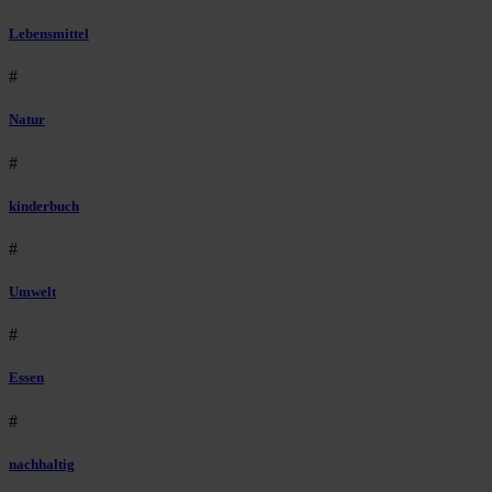
Lebensmittel
#
Natur
#
kinderbuch
#
Umwelt
#
Essen
#
nachhaltig