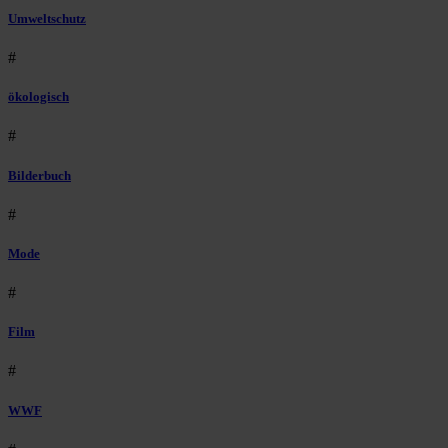
Umweltschutz
#
ökologisch
#
Bilderbuch
#
Mode
#
Film
#
WWF