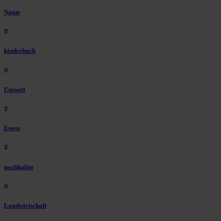
Natur
#
kinderbuch
#
Umwelt
#
Essen
#
nachhaltig
#
Landwirtschaft