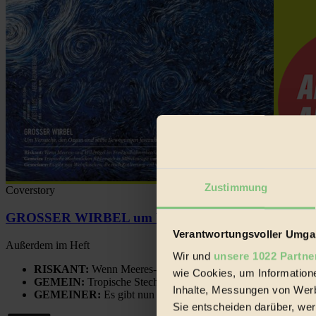
Zustimmung
Coverstory
GROSSER WIRBEL um Versuche, den Ozean und sein
Verantwortungsvoller Umgan
Außerdem im Heft
Wir und
unsere 1022 Partne
RISKANT:
Wenn Meeres- und Wildvögel im Freilandhühnerbe
wie Cookies, um Information
GEMEIN:
Tropische Stechmücken fühlen sich in Mitteleuropa
Inhalte, Messungen von Werb
GEMEINER:
Es gibt nun Weinflaschen, die nach Entleerung
Sie entscheiden darüber, wer