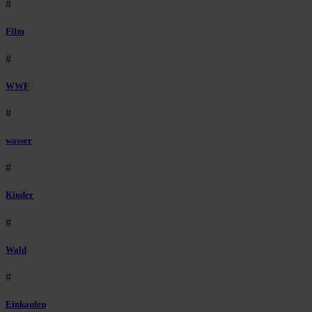
#
Film
#
WWF
#
wasser
#
Kinder
#
Wald
#
Einkaufen