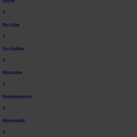
Garten
#
Recycling
#
Eco Fashion
#
Illustration
#
Niederösterreich
#
klimawandel
#