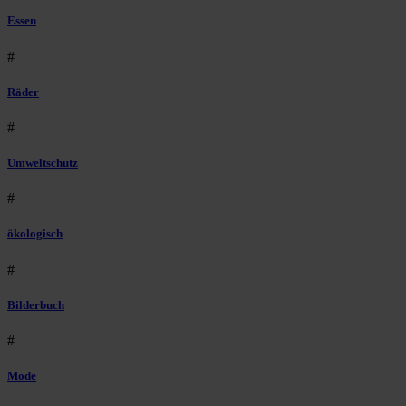
Essen
#
Räder
#
Umweltschutz
#
ökologisch
#
Bilderbuch
#
Mode