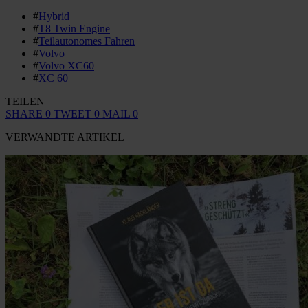
#
Hybrid
#
T8 Twin Engine
#
Teilautonomes Fahren
#
Volvo
#
Volvo XC60
#
XC 60
TEILEN
SHARE
0
TWEET
0
MAIL
0
VERWANDTE ARTIKEL