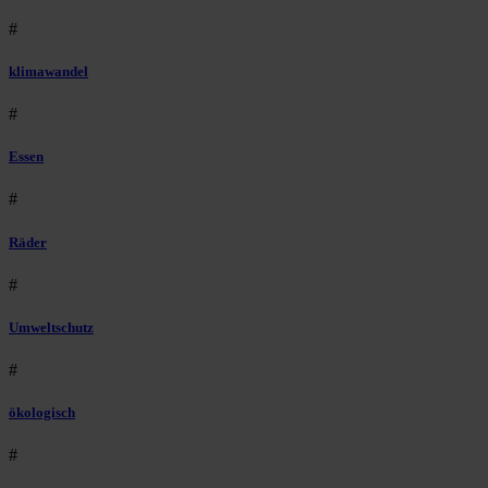
#
klimawandel
#
Essen
#
Räder
#
Umweltschutz
#
ökologisch
#