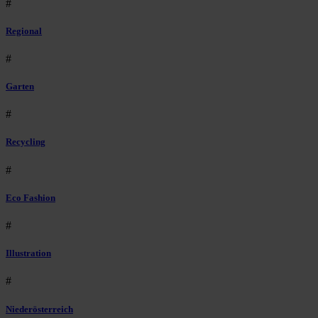
#
Regional
#
Garten
#
Recycling
#
Eco Fashion
#
Illustration
#
Niederösterreich