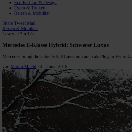
Eco Fashion & Design
Essen & Trinken
Reisen & Mobilität
Share
Tweet
Mail
Reisen & Mobilität
Lesezeit: 3m 12s
Mercedes E-Klasse Hybrid: Schwerer Luxus
Mercedes bringt die aktuelle E-KLasse nun auch als Plug-In-Hybrid..
von
Martin Muehl
·
4. Januar 2018