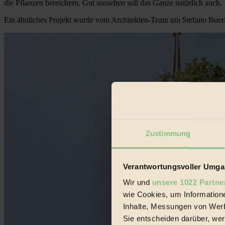
die Pflanzen bereichern. Gut aussehen soll das Ganze natürlich auch.
Ein ähnliches Projekt wurde vom Architekten-Team um Stefano Boeri b
Zustimmung
Verantwortungsvoller Umgan
Wir und
unsere 1022 Partne
wie Cookies, um Information
Inhalte, Messungen von Werb
Sie entscheiden darüber, wer