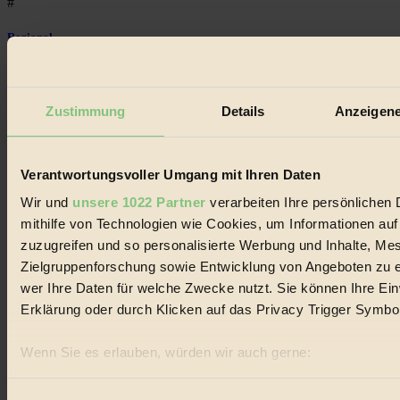
#
Regional
#
Garten
Zustimmung
Details
Anzeigene
#
Verantwortungsvoller Umgang mit Ihren Daten
Recycling
Wir und
unsere 1022 Partner
verarbeiten Ihre persönlichen 
#
mithilfe von Technologien wie Cookies, um Informationen au
zuzugreifen und so personalisierte Werbung und Inhalte, M
Eco Fashion
Zielgruppenforschung sowie Entwicklung von Angeboten zu e
#
wer Ihre Daten für welche Zwecke nutzt. Sie können Ihre Einw
Erklärung oder durch Klicken auf das Privacy Trigger Symbo
Illustration
#
Wenn Sie es erlauben, würden wir auch gerne:
Informationen über Ihre geografische Lage erfassen, 
Niederösterreich
sein können