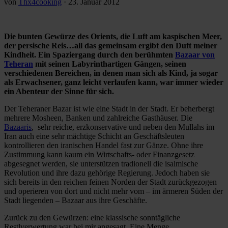
von
Thx4cooking
·
23. Januar 2012
Die bunten Gewürze des Orients, die Luft am kaspischen Meer,
der persische Reis…all das gemeinsam ergibt den Duft meiner
Kindheit. Ein Spaziergang durch den berühmten
Bazaar von
Teheran
mit seinen Labyrinthartigen Gängen, seinen
verschiedenen Bereichen, in denen man sich als Kind, ja sogar
als Erwachsener, ganz leicht verlaufen kann, war immer wieder
ein Abenteur der Sinne für sich.
Der Teheraner Bazar ist wie eine Stadt in der Stadt. Er beherbergt
mehrere Mosheen, Banken und zahlreiche Gasthäuser. Die
Bazaaris
, sehr reiche, erzkonservative und neben den Mullahs im
Iran auch eine sehr mächtige Schicht an Geschäftsleuten
kontrollieren den iranischen Handel fast zur Gänze. Ohne ihre
Zustimmung kann kaum ein Wirtschafts- oder Finanzgesetz
abgesegnet werden, sie unterstützen tradionell die isalmische
Revolution und ihre dazu gehörige Regierung. Jedoch haben sie
sich bereits in den reichen feinen Norden der Stadt zurückgezogen
und operieren von dort und nicht mehr vom – im ärmeren Süden der
Stadt liegenden – Bazaar aus ihre Geschäfte.
Zurück zu den Gewürzen: eine klassische sonntägliche
Restlverwertung war bei mir angesagt. Eine Menge