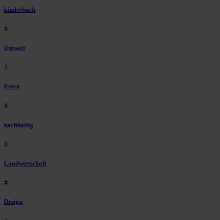
kinderbuch
#
Umwelt
#
Essen
#
nachhaltig
#
Landwirtschaft
#
Design