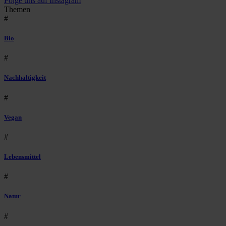
Folge uns auf Instagram
Themen
#
Bio
#
Nachhaltigkeit
#
Vegan
#
Lebensmittel
#
Natur
#