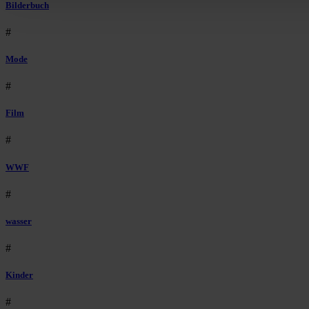
Bilderbuch
#
Mode
#
Film
#
WWF
#
wasser
#
Kinder
#