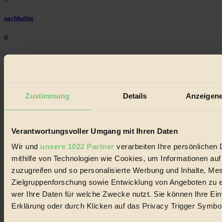
nachhaltig
#
Landwirtschaft
#
Zustimmung
Details
Anzeigene
Design
#
Verantwortungsvoller Umgang mit Ihren Daten
Regional
Wir und
unsere 1022 Partner
verarbeiten Ihre persönlichen 
#
mithilfe von Technologien wie Cookies, um Informationen au
zuzugreifen und so personalisierte Werbung und Inhalte, M
Garten
Zielgruppenforschung sowie Entwicklung von Angeboten zu e
#
wer Ihre Daten für welche Zwecke nutzt. Sie können Ihre Einw
Erklärung oder durch Klicken auf das Privacy Trigger Symbo
Recycling