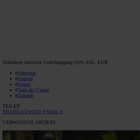
Teilnahme inklusive Unterbringung (VP): 630,- EUR
#
Arbogast
#
Festival
#
Götzis
#
Tage der Utopie
#
Zukunft
TEILEN
SHARE
0
TWEET
0
MAIL
0
VERWANDTE ARTIKEL