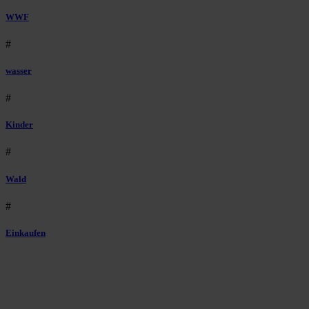
WWF
#
wasser
#
Kinder
#
Wald
#
Einkaufen