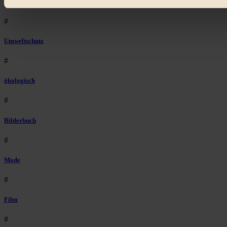
Räder
#
Umweltschutz
#
ökologisch
#
Bilderbuch
#
Mode
#
Film
#