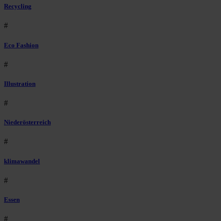
Recycling
#
Eco Fashion
#
Illustration
#
Niederösterreich
#
klimawandel
#
Essen
#