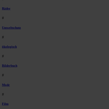
Räder
#
Umweltschutz
#
ökologisch
#
Bilderbuch
#
Mode
#
Film