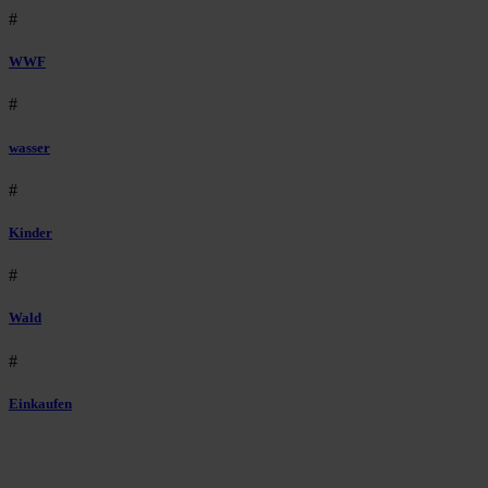
#
WWF
#
wasser
#
Kinder
#
Wald
#
Einkaufen