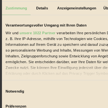
Seitennummerierung
Vorherige
1
2
3
Nächste
Zustimmung
Details
Anzeigeneinstellungen
Üb
der
Beiträge
Verantwortungsvoller Umgang mit Ihren Daten
Wir und
unsere 1022 Partner
verarbeiten Ihre persönlichen 
z. B. Ihre IP-Adresse, mithilfe von Technologien wie Cookies
Informationen auf Ihrem Gerät zu speichern und darauf zuzu
so personalisierte Werbung und Inhalte, Messungen von We
Inhalten, Zielgruppenforschung sowie Entwicklung von Ange
ermöglichen. Sie entscheiden darüber, wer Ihre Daten für we
Zwecke nutzt. Sie können Ihre Einwilligung jederzeit über di
Erklärung oder durch Klicken auf das Privacy Trigger Symbo
oder widerrufen
Einwilligungsauswahl
Wenn Sie es erlauben, würden wir auch gerne:
Notwendig
Informationen über Ihre geografische Lage erfassen, 
auf einige Meter genau sein können
Präferenzen