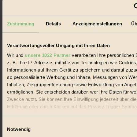
GROSSER WIRBEL um Versuche, den Ozean und
seine Bewegungen festzuhalten.
Zustimmung
Details
Anzeigeneinstellungen
Üb
Außerdem im Heft
RISKANT:
Wenn Meeres- und Wildvögel im
Freilandhühnerbetrieb vorbeischauen.
Verantwortungsvoller Umgang mit Ihren Daten
GEMEIN:
Tropische Stechmücken fühlen sich in
Mitteleuropa inziwschen oft zu Hause.
Wir und
unsere 1022 Partner
verarbeiten Ihre persönlichen 
GEMEINER:
Es gibt nun Weinflaschen, die nach
z. B. Ihre IP-Adresse, mithilfe von Technologien wie Cookies
Entleerung voll wieder zu dir zurückkommen.
Informationen auf Ihrem Gerät zu speichern und darauf zuzu
so personalisierte Werbung und Inhalte, Messungen von We
Inhalten, Zielgruppenforschung sowie Entwicklung von Ange
ermöglichen. Sie entscheiden darüber, wer Ihre Daten für we
Zwecke nutzt. Sie können Ihre Einwilligung jederzeit über di
Der BIORAMA-Newsletter
Erklärung oder durch Klicken auf das Privacy Trigger Symbo
Erhalte in regelmäßigen Abständen die aktuellsten Artikel,
oder widerrufen
Gewinnspiele & Ausgaben übersichtlich aufbereitet vom
Einwilligungsauswahl
BIORAMA-Magazin per E-Mail.
Wenn Sie es erlauben, würden wir auch gerne:
Notwendig
Informationen über Ihre geografische Lage erfassen, 