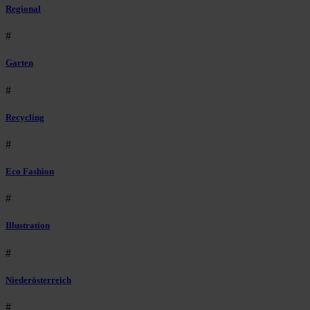
Regional
#
Garten
#
Recycling
#
Eco Fashion
#
Illustration
#
Niederösterreich
#