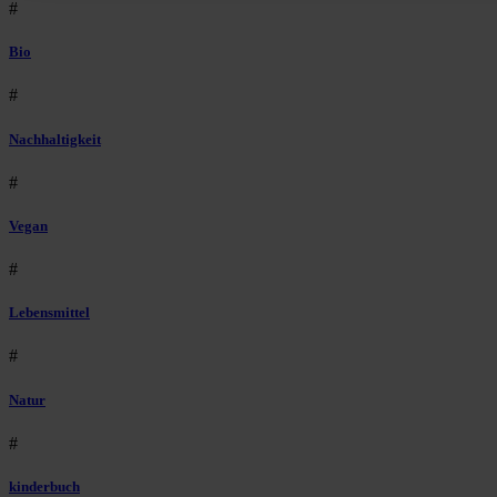
#
Bio
#
Nachhaltigkeit
#
Vegan
#
Lebensmittel
#
Natur
#
kinderbuch