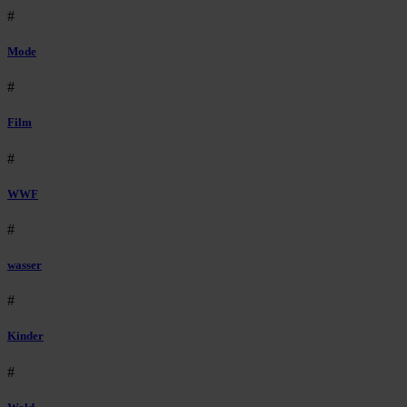
#
Mode
#
Film
#
WWF
#
wasser
#
Kinder
#