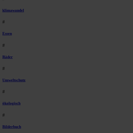
klimawandel
#
Essen
#
Räder
#
Umweltschutz
#
ökologisch
#
Bilderbuch