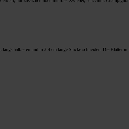
k erklärt, nur zusätzlich noch mit roter Zwiebel, Zucchini, Champign
längs halbieren und in 3-4 cm lange Stücke schneiden. Die Blätter in br