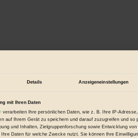
 sie zu duften beginnen – dies ist für mich der „magic moment“ wenn sic
Details
Anzeigeneinstellungen
 10 Minuten zugedeckt köcheln lassen
g mit Ihren Daten
fern
r
verarbeiten Ihre persönlichen Daten, wie z. B. Ihre IP-Adresse,
rnen
en auf Ihrem Gerät zu speichern und darauf zuzugreifen und so 
ung und Inhalten, Zielgruppenforschung sowie Entwicklung von
 Ihre Daten für welche Zwecke nutzt. Sie können Ihre Einwilligun