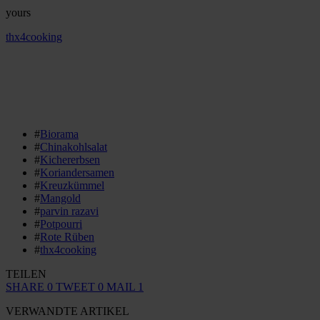
yours
thx4cooking
#
Biorama
#
Chinakohlsalat
#
Kichererbsen
#
Koriandersamen
#
Kreuzkümmel
#
Mangold
#
parvin razavi
#
Potpourri
#
Rote Rüben
#
thx4cooking
TEILEN
SHARE
0
TWEET
0
MAIL
1
VERWANDTE ARTIKEL