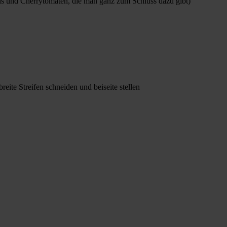
ons und Cherrytomaten, die man ganz zum Schluss dazu gibt)
eite Streifen schneiden und beiseite stellen