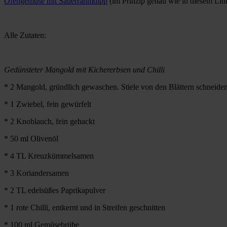
Ofengemüse mit Sauerrahmdipp
(im Prinzip genau wie in diesem Lin
Alle Zutaten:
Gedünsteter Mangold mit Kichererbsen und Chilli
* 2 Mangold, gründlich gewaschen. Stiele von den Blättern schneiden, 
* 1 Zwiebel, fein gewürfelt
* 2 Knoblauch, fein gehackt
* 50 ml Olivenöl
* 4 TL Kreuzkümmelsamen
* 3 Koriandersamen
* 2 TL edelsüßes Paprikapulver
* 1 rote Chilli, entkernt und in Streifen geschnitten
* 100 ml Gemüsebrühe