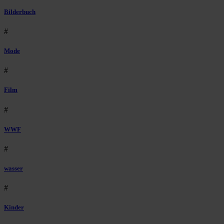
Bilderbuch
#
Mode
#
Film
#
WWF
#
wasser
#
Kinder