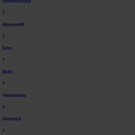
Niederösterreich
#
klimawandel
#
Essen
#
Räder
#
Umweltschutz
#
ökologisch
#