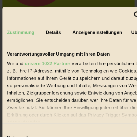
Coverstory
GROSSER WIRBEL um Versuche, den Ozean und
seine Bewegungen festzuhalten.
Zustimmung
Details
Anzeigeneinstellungen
Üb
Außerdem im Heft
RISKANT:
Wenn Meeres- und Wildvögel im
Verantwortungsvoller Umgang mit Ihren Daten
Freilandhühnerbetrieb vorbeischauen.
GEMEIN:
Tropische Stechmücken fühlen sich in
Wir und
unsere 1022 Partner
verarbeiten Ihre persönlichen 
Mitteleuropa inziwschen oft zu Hause.
z. B. Ihre IP-Adresse, mithilfe von Technologien wie Cookies
GEMEINER:
Es gibt nun Weinflaschen, die nach
Informationen auf Ihrem Gerät zu speichern und darauf zuzu
Entleerung voll wieder zu dir zurückkommen.
so personalisierte Werbung und Inhalte, Messungen von We
Inhalten, Zielgruppenforschung sowie Entwicklung von Ange
ermöglichen. Sie entscheiden darüber, wer Ihre Daten für we
Zwecke nutzt. Sie können Ihre Einwilligung jederzeit über di
Erklärung oder durch Klicken auf das Privacy Trigger Symbo
Der BIORAMA-Newsletter
oder widerrufen
Erhalte in regelmäßigen Abständen die aktuellsten Artikel,
Gewinnspiele & Ausgaben übersichtlich aufbereitet vom
Einwilligungsauswahl
Wenn Sie es erlauben, würden wir auch gerne:
BIORAMA-Magazin per E-Mail.