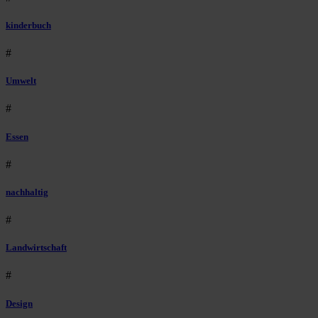
kinderbuch
#
Umwelt
#
Essen
#
nachhaltig
#
Landwirtschaft
#
Design