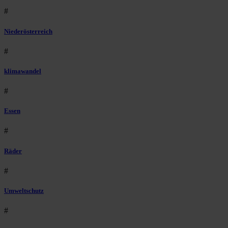
#
Niederösterreich
#
klimawandel
#
Essen
#
Räder
#
Umweltschutz
#