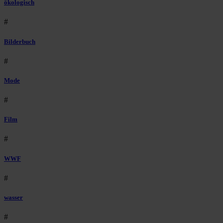
ökologisch
#
Bilderbuch
#
Mode
#
Film
#
WWF
#
wasser
#