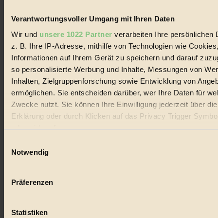
Verantwortungsvoller Umgang mit Ihren Daten
Wir und
unsere 1022 Partner
verarbeiten Ihre persönlichen 
z. B. Ihre IP-Adresse, mithilfe von Technologien wie Cookies
Coverstory
Informationen auf Ihrem Gerät zu speichern und darauf zuzu
GROSSER WIRBEL um Versuche, den Ozean und
so personalisierte Werbung und Inhalte, Messungen von We
seine Bewegungen festzuhalten.
Inhalten, Zielgruppenforschung sowie Entwicklung von Ange
ermöglichen. Sie entscheiden darüber, wer Ihre Daten für we
Außerdem im Heft
Zwecke nutzt. Sie können Ihre Einwilligung jederzeit über di
RISKANT:
Wenn Meeres- und Wildvögel im
Erklärung oder durch Klicken auf das Privacy Trigger Symbo
Freilandhühnerbetrieb vorbeischauen.
oder widerrufen
GEMEIN:
Tropische Stechmücken fühlen sich in
Mitteleuropa inziwschen oft zu Hause.
Einwilligungsauswahl
GEMEINER:
Es gibt nun Weinflaschen, die nach
Wenn Sie es erlauben, würden wir auch gerne:
Notwendig
Entleerung voll wieder zu dir zurückkommen.
Informationen über Ihre geografische Lage erfassen, 
auf einige Meter genau sein können
Präferenzen
Ihr Gerät durch aktives Scannen nach bestimmten 
(Fingerprinting) identifizieren
Statistiken
Der BIORAMA-Newsletter
Erfahren Sie mehr darüber, wie Ihre persönlichen Daten verar