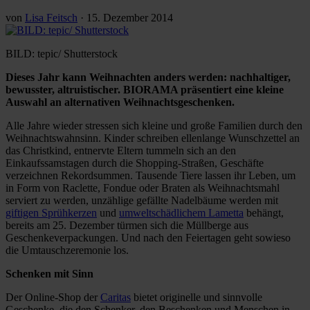
von
Lisa Feitsch
·
15. Dezember 2014
BILD: tepic/ Shutterstock
Dieses Jahr kann Weihnachten anders werden: nachhaltiger,
bewusster, altruistischer. BIORAMA präsentiert eine kleine
Auswahl an alternativen Weihnachtsgeschenken.
Alle Jahre wieder stressen sich kleine und große Familien durch den
Weihnachtswahnsinn. Kinder schreiben ellenlange Wunschzettel an
das Christkind, entnervte Eltern tummeln sich an den
Einkaufssamstagen durch die Shopping-Straßen, Geschäfte
verzeichnen Rekordsummen. Tausende Tiere lassen ihr Leben, um
in Form von Raclette, Fondue oder Braten als Weihnachtsmahl
serviert zu werden, unzählige gefällte Nadelbäume werden mit
giftigen Sprühkerzen
und
umweltschädlichem Lametta
behängt,
bereits am 25. Dezember türmen sich die Müllberge aus
Geschenkeverpackungen. Und nach den Feiertagen geht sowieso
die Umtauschzeremonie los.
Schenken mit Sinn
Der Online-Shop der
Caritas
bietet originelle und sinnvolle
Geschenke, die den Schenker, den Beschenken und Menschen in