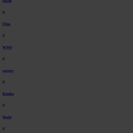
Mode
#
Film
#
WWF
#
wasser
#
Kinder
#
Wald
#