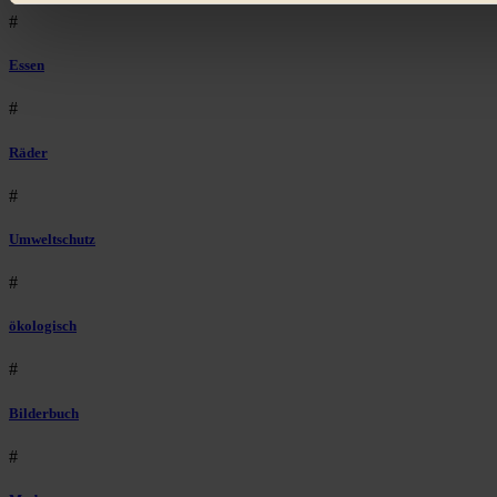
#
Essen
#
Räder
#
Umweltschutz
#
ökologisch
#
Bilderbuch
#