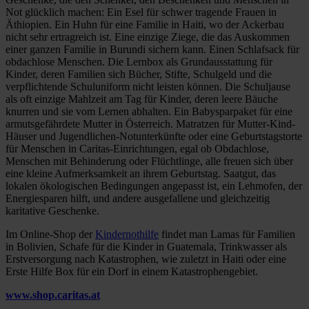
Not glücklich machen: Ein Esel für schwer tragende Frauen in
Äthiopien. Ein Huhn für eine Familie in Haiti, wo der Ackerbau
nicht sehr ertragreich ist. Eine einzige Ziege, die das Auskommen
einer ganzen Familie in Burundi sichern kann. Einen Schlafsack für
obdachlose Menschen. Die Lernbox als Grundausstattung für
Kinder, deren Familien sich Bücher, Stifte, Schulgeld und die
verpflichtende Schuluniform nicht leisten können. Die Schuljause
als oft einzige Mahlzeit am Tag für Kinder, deren leere Bäuche
knurren und sie vom Lernen abhalten. Ein Babysparpaket für eine
armutsgefährdete Mutter in Österreich. Matratzen für Mutter-Kind-
Häuser und Jugendlichen-Notunterkünfte oder eine Geburtstagstorte
für Menschen in Caritas-Einrichtungen, egal ob Obdachlose,
Menschen mit Behinderung oder Flüchtlinge, alle freuen sich über
eine kleine Aufmerksamkeit an ihrem Geburtstag. Saatgut, das
lokalen ökologischen Bedingungen angepasst ist, ein Lehmofen, der
Energiesparen hilft, und andere ausgefallene und gleichzeitig
karitative Geschenke.
Im Online-Shop der
Kindernothilfe
findet man Lamas für Familien
in Bolivien, Schafe für die Kinder in Guatemala, Trinkwasser als
Erstversorgung nach Katastrophen, wie zuletzt in Haiti oder eine
Erste Hilfe Box für ein Dorf in einem Katastrophengebiet.
www.shop.caritas.at