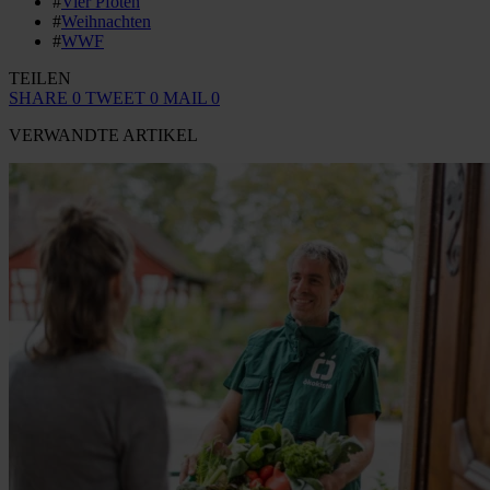
#
Vier Pfoten
#
Weihnachten
#
WWF
TEILEN
SHARE
0
TWEET
0
MAIL
0
VERWANDTE ARTIKEL