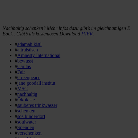
Nachhaltig schenken? Mehr Infos dazu gibt’s im gleichnamigen E-
Book . Gibt’s als kostenlosen Download
HIER
.
#
adamah kistl
#
altruistisch
#
Amnesty International
#
bewusst
#
Caritas
#
Fair
#
Greenpeace
#
jane goodall institut
#
MSC
#
nachhaltig
#
Ökokiste
#
sauberes trinkwasser
#
schenken
#
sos-kinderdorf
#
soulwater
#
Spenden
#
verschenken