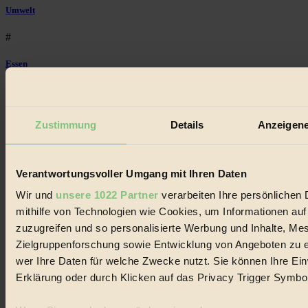
Umwelt
#
Essen
#
nachhaltig
Zustimmung
Details
Anzeigene
#
Landwirtschaft
Verantwortungsvoller Umgang mit Ihren Daten
Wir und
unsere 1022 Partner
verarbeiten Ihre persönlichen 
#
mithilfe von Technologien wie Cookies, um Informationen au
Design
zuzugreifen und so personalisierte Werbung und Inhalte, M
Zielgruppenforschung sowie Entwicklung von Angeboten zu e
#
wer Ihre Daten für welche Zwecke nutzt. Sie können Ihre Einw
Erklärung oder durch Klicken auf das Privacy Trigger Symbo
Regional
#