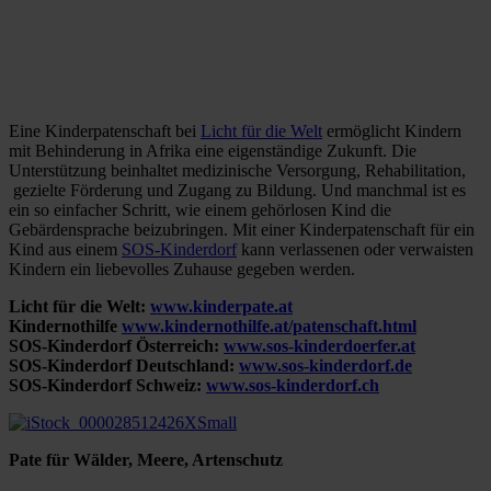
Eine Kinderpatenschaft bei
Licht für die Welt
ermöglicht Kindern
mit Behinderung in Afrika eine eigenständige Zukunft. Die
Unterstützung beinhaltet medizinische Versorgung, Rehabilitation,
gezielte Förderung und Zugang zu Bildung. Und manchmal ist es
ein so einfacher Schritt, wie einem gehörlosen Kind die
Gebärdensprache beizubringen. Mit einer Kinderpatenschaft für ein
Kind aus einem
SOS-Kinderdorf
kann verlassenen oder verwaisten
Kindern ein liebevolles Zuhause gegeben werden.
Licht für die Welt:
www.kinderpate.at
Kindernothilfe
www.kindernothilfe.at/patenschaft.html
SOS-Kinderdorf Österreich:
www.sos-kinderdoerfer.at
SOS-Kinderdorf Deutschland:
www.sos-kinderdorf.de
SOS-Kinderdorf Schweiz:
www.sos-kinderdorf.ch
Pate für Wälder, Meere, Artenschutz