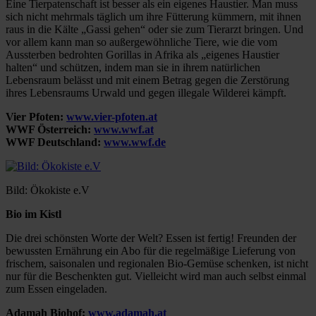
Eine Tierpatenschaft ist besser als ein eigenes Haustier. Man muss
sich nicht mehrmals täglich um ihre Fütterung kümmern, mit ihnen
raus in die Kälte „Gassi gehen“ oder sie zum Tierarzt bringen. Und
vor allem kann man so außergewöhnliche Tiere, wie die vom
Aussterben bedrohten Gorillas in Afrika als „eigenes Haustier
halten“ und schützen, indem man sie in ihrem natürlichen
Lebensraum belässt und mit einem Betrag gegen die Zerstörung
ihres Lebensraums Urwald und gegen illegale Wilderei kämpft.
Vier Pfoten:
www.vier-pfoten.at
WWF Österreich:
www.wwf.at
WWF Deutschland:
www.wwf.de
Bild: Ökokiste e.V
Bio im Kistl
Die drei schönsten Worte der Welt? Essen ist fertig! Freunden der
bewussten Ernährung ein Abo für die regelmäßige Lieferung von
frischem, saisonalen und regionalen Bio-Gemüse schenken, ist nicht
nur für die Beschenkten gut. Vielleicht wird man auch selbst einmal
zum Essen eingeladen.
Adamah Biohof:
www.adamah.at