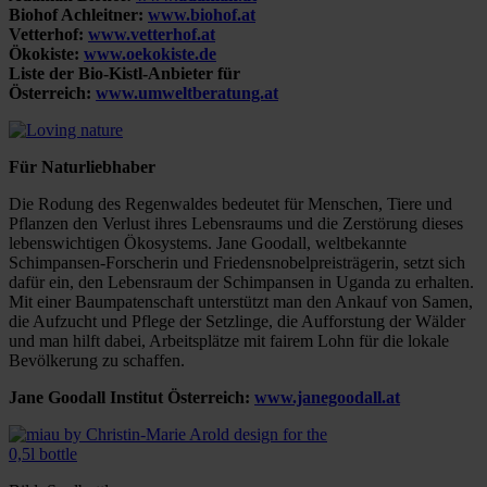
Biohof Achleitner:
www.biohof.at
Vetterhof:
www.vetterhof.at
Ökokiste:
www.oekokiste.de
Liste der Bio-Kistl-Anbieter für
Österreich:
www.umweltberatung.at
Für Naturliebhaber
Die Rodung des Regenwaldes bedeutet für Menschen, Tiere und
Pflanzen den Verlust ihres Lebensraums und die Zerstörung dieses
lebenswichtigen Ökosystems. Jane Goodall, weltbekannte
Schimpansen-Forscherin und Friedensnobelpreisträgerin, setzt sich
dafür ein, den Lebensraum der Schimpansen in Uganda zu erhalten.
Mit einer Baumpatenschaft unterstützt man den Ankauf von Samen,
die Aufzucht und Pflege der Setzlinge, die Aufforstung der Wälder
und man hilft dabei, Arbeitsplätze mit fairem Lohn für die lokale
Bevölkerung zu schaffen.
Jane Goodall Institut Österreich:
www.janegoodall.at