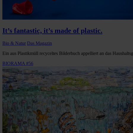
It’s fantastic, it’s made of plastic.
Bio & Natur
Das Magazin
Ein aus Plastikmüll recyceltes Bilderbuch appelliert an das Haushalts
BIORAMA #56