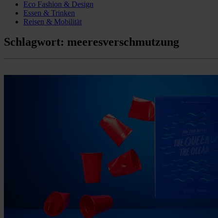
Eco Fashion & Design
Essen & Trinken
Reisen & Mobilität
Schlagwort:
meeresverschmutzung