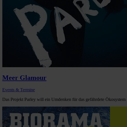
Meer Glamour
Events & Termine
Das Projekt Parley will ein Umdenken für das gefährdete Ökosystem 