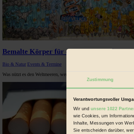
Bemalte Körper für die Erhaltung der Un
Bio & Natur
Events & Termine
Was nützt es den Weltmeeren, wenn sich Menschen bis auf die Unter
Zustimmung
Verantwortungsvoller Umgan
Wir und
unsere 1022 Partne
wie Cookies, um Information
Inhalte, Messungen von Werb
Sie entscheiden darüber, wer