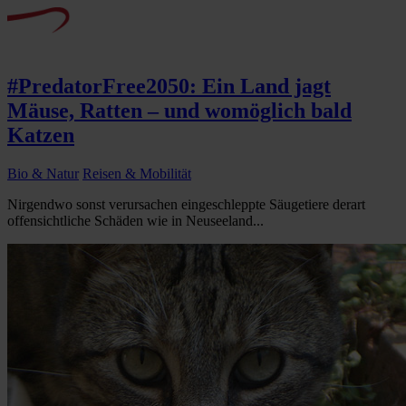
#PredatorFree2050: Ein Land jagt
Mäuse, Ratten – und womöglich bald
Katzen
Bio & Natur
Reisen & Mobilität
Nirgendwo sonst verursachen eingeschleppte Säugetiere derart
offensichtliche Schäden wie in Neuseeland...