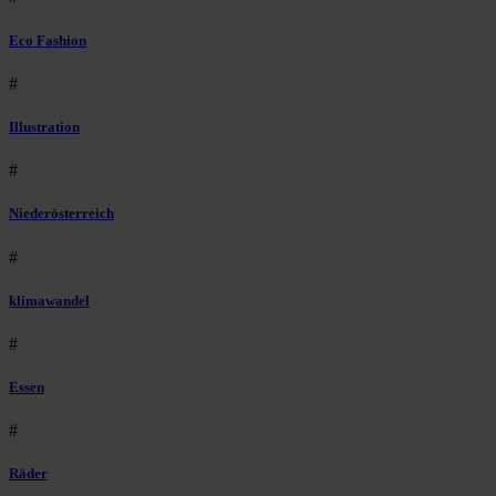
Eco Fashion
#
Illustration
#
Niederösterreich
#
klimawandel
#
Essen
#
Räder