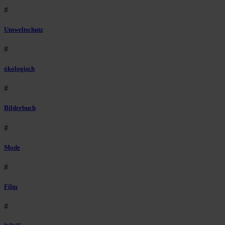
#
Umweltschutz
#
ökologisch
#
Bilderbuch
#
Mode
#
Film
#