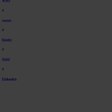
WWF
#
wasser
#
Kinder
#
Wald
#
Einkaufen