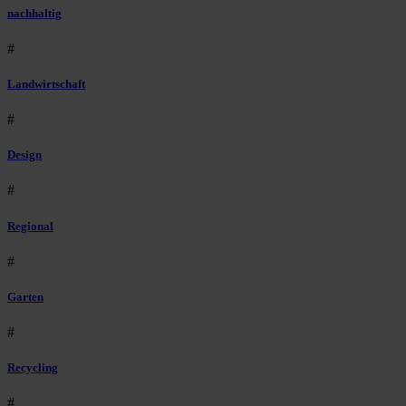
nachhaltig
#
Landwirtschaft
#
Design
#
Regional
#
Garten
#
Recycling
#