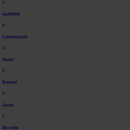
#
nachhaltig
#
Landwirtschaft
#
Design
#
Regional
#
Garten
#
Recycling