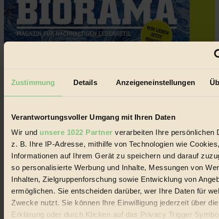
Zustimmung
Details
Anzeigeneinstellungen
Üb
Verantwortungsvoller Umgang mit Ihren Daten
Wir und
unsere 1022 Partner
verarbeiten Ihre persönlichen 
z. B. Ihre IP-Adresse, mithilfe von Technologien wie Cookies
Informationen auf Ihrem Gerät zu speichern und darauf zuzu
so personalisierte Werbung und Inhalte, Messungen von We
Inhalten, Zielgruppenforschung sowie Entwicklung von Ange
ermöglichen. Sie entscheiden darüber, wer Ihre Daten für we
Zwecke nutzt. Sie können Ihre Einwilligung jederzeit über di
Erklärung oder durch Klicken auf das Privacy Trigger Symbo