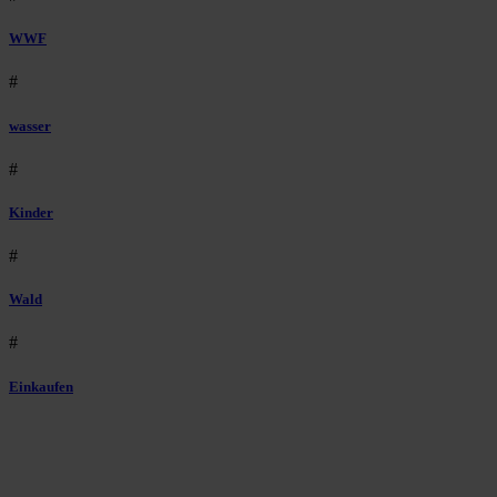
WWF
#
wasser
#
Kinder
#
Wald
#
Einkaufen