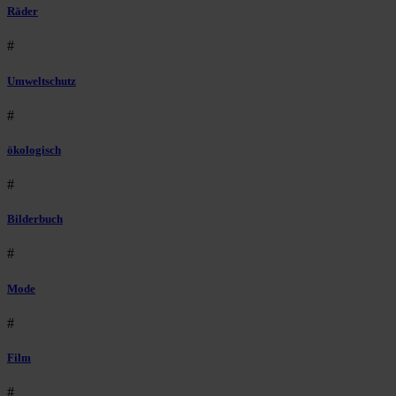
Räder
#
Umweltschutz
#
ökologisch
#
Bilderbuch
#
Mode
#
Film
#