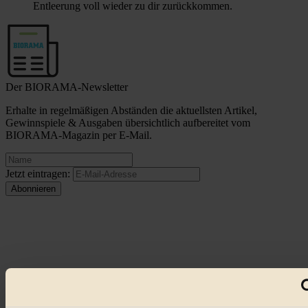
Entleerung voll wieder zu dir zurückkommen.
Der BIORAMA-Newsletter
Erhalte in regelmäßigen Abständen die aktuellsten Artikel,
Gewinnspiele & Ausgaben übersichtlich aufbereitet vom
BIORAMA-Magazin per E-Mail.
Jetzt eintragen:
© 2026 Biorama GmbH
Impressum & Disclaimer