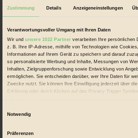
Datenschutz
Mediadaten
Zustimmung
Details
Anzeigeneinstellungen
Üb
Biorama steht für einen nachhaltigen Lebensstil und bewussten
Lebenswandel. Es ist eine moderne Plattform für Ideen, Menschen
und Produkte, ein Leitfaden im schnell wachsenden Markt des
Verantwortungsvoller Umgang mit Ihren Daten
Handels mit Bioprodukten, des Fair-Trade sowie der Branche
alternativer Energien.
Wir und
unsere 1022 Partner
verarbeiten Ihre persönlichen 
z. B. Ihre IP-Adresse, mithilfe von Technologien wie Cookies
Social Media
Informationen auf Ihrem Gerät zu speichern und darauf zuzu
22.601 Fans auf Facebook
3.415 Follower auf Twitter
so personalisierte Werbung und Inhalte, Messungen von We
Folge uns auf Instagram
Inhalten, Zielgruppenforschung sowie Entwicklung von Ange
Themen
ermöglichen. Sie entscheiden darüber, wer Ihre Daten für we
#
Zwecke nutzt. Sie können Ihre Einwilligung jederzeit über di
Bio
Erklärung oder durch Klicken auf das Privacy Trigger Symbo
oder widerrufen
#
Einwilligungsauswahl
Wenn Sie es erlauben, würden wir auch gerne:
Nachhaltigkeit
Notwendig
Informationen über Ihre geografische Lage erfassen, 
#
auf einige Meter genau sein können
Präferenzen
Ihr Gerät durch aktives Scannen nach bestimmten 
Vegan