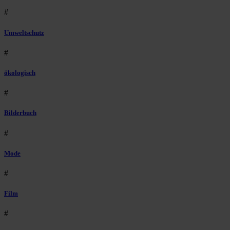
#
Umweltschutz
#
ökologisch
#
Bilderbuch
#
Mode
#
Film
#