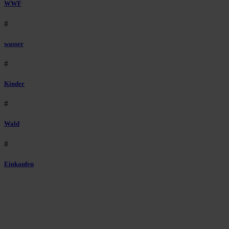
WWF
#
wasser
#
Kinder
#
Wald
#
Einkaufen