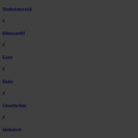
Niederösterreich
#
klimawandel
#
Essen
#
Räder
#
Umweltschutz
#
ökologisch