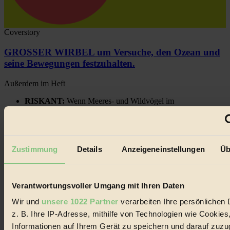
Coverstory
GROSSER WIRBEL um Versuche, den Ozean und
seine Bewegungen festzuhalten.
Außerdem im Heft
RISKANT:
Wenn Meeres- und Wildvögel im
Freilandhühnerbetrieb vorbeischauen.
GEMEIN:
Tropische Stechmücken fühlen sich in
Mitteleuropa inziwschen oft zu Hause.
GEMEINER:
Es gibt nun Weinflaschen, die nach
Entleerung voll wieder zu dir zurückkommen.
Zustimmung
Details
Anzeigeneinstellungen
Üb
Verantwortungsvoller Umgang mit Ihren Daten
Wir und
unsere 1022 Partner
verarbeiten Ihre persönlichen 
Der BIORAMA-Newsletter
z. B. Ihre IP-Adresse, mithilfe von Technologien wie Cookies
Erhalte in regelmäßigen Abständen die aktuellsten Artikel,
Informationen auf Ihrem Gerät zu speichern und darauf zuzu