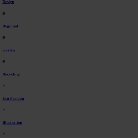
Design
#
Regional
#
Garten
#
Recycling
#
Eco Fashion
#
Illustration
#