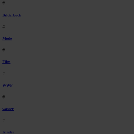
#
Bilderbuch
#
Mode
#
Film
#
WWF
#
wasser
#
Kinder