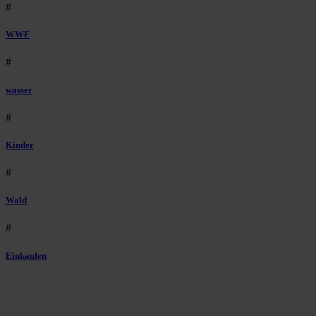
#
WWF
#
wasser
#
Kinder
#
Wald
#
Einkaufen