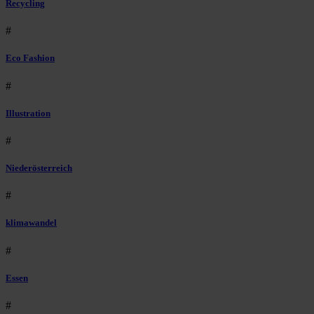
Recycling
#
Eco Fashion
#
Illustration
#
Niederösterreich
#
klimawandel
#
Essen
#