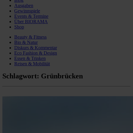
Blog
Ausgaben
Gewinnspiele
Events & Termine
Über BIORAMA
Shop
Beauty & Fitness
Bio & Natur
Diskurs & Kommentar
Eco Fashion & Design
Essen & Trinken
Reisen & Mobilität
Schlagwort:
Grünbrücken