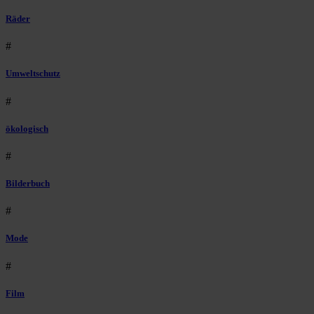
Räder
#
Umweltschutz
#
ökologisch
#
Bilderbuch
#
Mode
#
Film