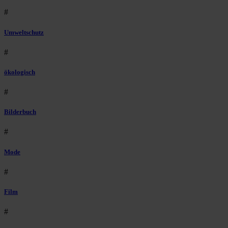
#
Umweltschutz
#
ökologisch
#
Bilderbuch
#
Mode
#
Film
#