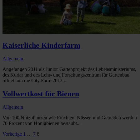
Kaiserliche Kinderfarm
Allgemein
Angefangen 2011 als Junior-Gartenprojekt des Lebensministeriums,
des Kurier und des Lehr- und Forschungszentrum für Gartenbau
öffnet nun die City Farm 2012 ...
Vollwertkost für Bienen
Allgemein
Von 100 Nutzpflanzen wie Früchten, Nüssen und Getreiden werden
70 Prozent von Honigbienen bestäubt...
Seitennummerierung
Vorherige
1
…
7
8