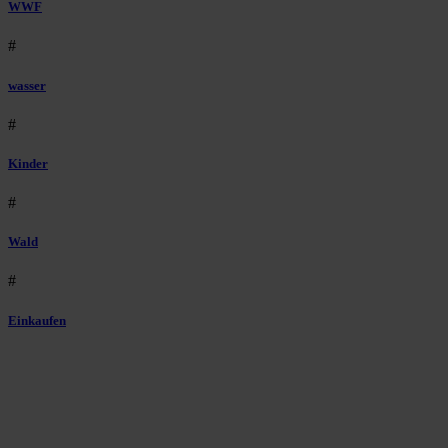
WWF
#
wasser
#
Kinder
#
Wald
#
Einkaufen