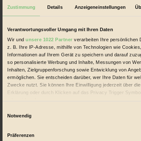
Seitennummerierung
Vorherige
1
…
3
4
5
…
8
Nächste
Zustimmung
Details
Anzeigeneinstellungen
Üb
der
Beiträge
Verantwortungsvoller Umgang mit Ihren Daten
Wir und
unsere 1022 Partner
verarbeiten Ihre persönlichen 
z. B. Ihre IP-Adresse, mithilfe von Technologien wie Cookies
Informationen auf Ihrem Gerät zu speichern und darauf zuzu
so personalisierte Werbung und Inhalte, Messungen von We
Inhalten, Zielgruppenforschung sowie Entwicklung von Ange
ermöglichen. Sie entscheiden darüber, wer Ihre Daten für we
Zwecke nutzt. Sie können Ihre Einwilligung jederzeit über di
Erklärung oder durch Klicken auf das Privacy Trigger Symbo
oder widerrufen
Einwilligungsauswahl
Wenn Sie es erlauben, würden wir auch gerne:
Notwendig
Informationen über Ihre geografische Lage erfassen, 
auf einige Meter genau sein können
Präferenzen
Ihr Gerät durch aktives Scannen nach bestimmten 