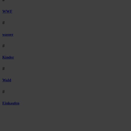
WWF
#
wasser
#
Kinder
#
Wald
#
Einkaufen