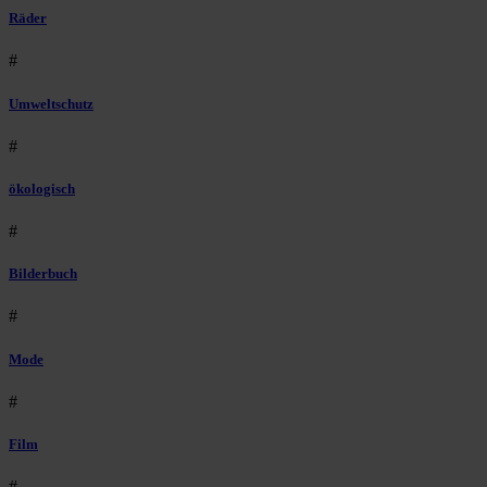
Räder
#
Umweltschutz
#
ökologisch
#
Bilderbuch
#
Mode
#
Film
#