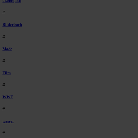
ökologisch
#
Bilderbuch
#
Mode
#
Film
#
WWF
#
wasser
#