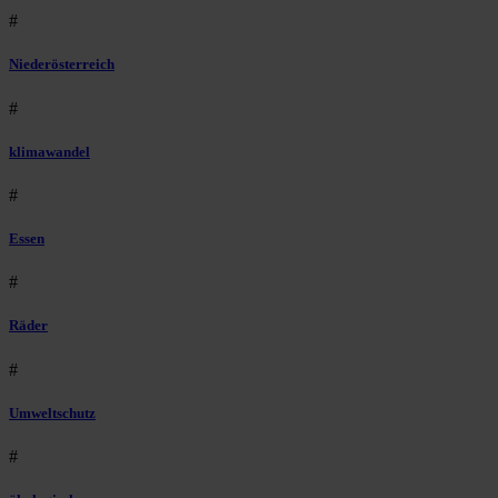
#
Niederösterreich
#
klimawandel
#
Essen
#
Räder
#
Umweltschutz
#