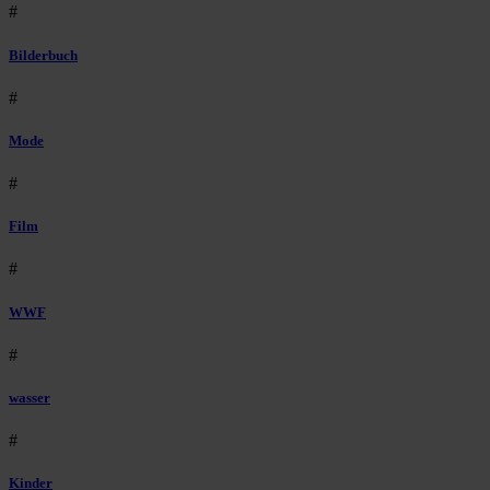
#
Bilderbuch
#
Mode
#
Film
#
WWF
#
wasser
#
Kinder