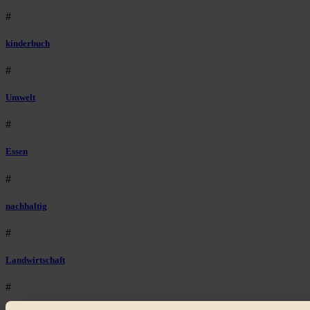
#
kinderbuch
#
Umwelt
#
Essen
#
nachhaltig
#
Landwirtschaft
#