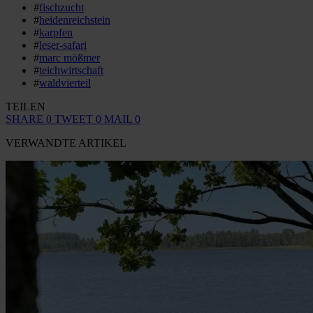
#
fischzucht
#
heidenreichstein
#
karpfen
#
leser-safari
#
marc mößmer
#
teichwirtschaft
#
waldvierteil
TEILEN
SHARE
0
TWEET
0
MAIL
0
VERWANDTE ARTIKEL