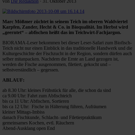
von
Die Redaktion
·
31. Oktober 2013
Marc Mößmer züchtet in seinem Teich im oberen Waldviertel
Karpfen, Zander, Hecht & Co. in Bioqualität. Im Herbst wird
„geerntet“ – abfischen heißt das im Teichwirt-Fachjargon.
BIORAMA-Leser bekommen bei dieser Leser-Safari zum Biofisch-
Teich nicht nur einen Einblick in das traditionelle Handwerk und die
Kulturgeschichte der Fischzucht in der Region, sondern dürfen auch
selber mitanpacken. Nachdem die Ernte an Land gezogen ist,
werden die Fische ausgenommen, filetiert, gekocht und –
selbstverständlich – gegessen.
ABLAUF:
ab 8.30 Uhr: kleines Frühstück für alle, die schon da sind
ca 9.00 Uhr: Fahrt zum Abfischteich
bis ca 11 Uhr: Abfischen, Sortieren
bis ca 12 Uhr: Fische in Hälterung führen, Aufräumen
kleiner Mittags-Imbiss
danach Fischkunde, Schlacht- und Filetierpraktikum
gemeinsames Kochen, evtl. Räuchern
Abend-Ausklang open End