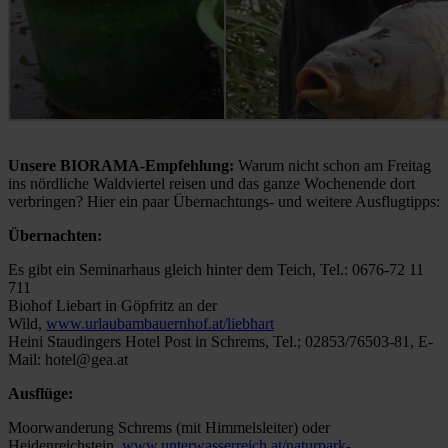
Unsere BIORAMA-Empfehlung:
Warum nicht schon am Freitag
ins nördliche Waldviertel reisen und das ganze Wochenende dort
verbringen? Hier ein paar Übernachtungs- und weitere Ausflugtipps:
Übernachten:
Es gibt ein Seminarhaus gleich hinter dem Teich, Tel.: 0676-72 11
711
Biohof Liebart in Göpfritz an der
Wild,
www.urlaubambauernhof.at/liebhart
Heini Staudingers Hotel Post in Schrems, Tel.; 02853/76503-81, E-
Mail: hotel@gea.at
Ausflüge:
Moorwanderung Schrems (mit Himmelsleiter) oder
Heidenreichstein
www.unterwasserreich.at/naturpark-