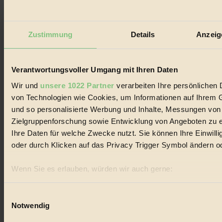
Design
#
Zustimmung
Details
Anzeig
Regional
#
Verantwortungsvoller Umgang mit Ihren Daten
Garten
Wir und
unsere 1022 Partner
verarbeiten Ihre persönlichen D
von Technologien wie Cookies, um Informationen auf Ihrem G
#
und so personalisierte Werbung und Inhalte, Messungen von
Recycling
Zielgruppenforschung sowie Entwicklung von Angeboten zu e
Ihre Daten für welche Zwecke nutzt. Sie können Ihre Einwilli
#
oder durch Klicken auf das Privacy Trigger Symbol ändern o
Eco Fashion
Wenn Sie es erlauben, würden wir auch gerne:
#
Informationen über Ihre geografische Lage erfassen, 
können
Einwilligungsauswahl
Illustration
Notwendig
Ihr Gerät durch aktives Scannen nach bestimmten Merk
#
Erfahren Sie mehr darüber, wie Ihre persönlichen Daten verar