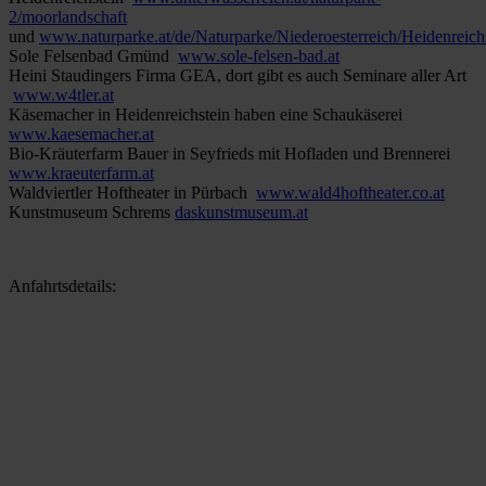
2/moorlandschaft
und
www.naturparke.at/de/Naturparke/Niederoesterreich/Heidenreic
Sole Felsenbad Gmünd
www.sole-felsen-bad.at
Heini Staudingers Firma GEA, dort gibt es auch Seminare aller Art
www.w4tler.at
Käsemacher in Heidenreichstein haben eine Schaukäserei
www.kaesemacher.at
Bio-Kräuterfarm Bauer in Seyfrieds mit Hofladen und Brennerei
www.kraeuterfarm.at
Waldviertler Hoftheater in Pürbach
www.wald4hoftheater.co.at
Kunstmuseum Schrems
daskunstmuseum.at
Anfahrtsdetails: