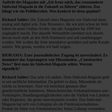
Auftritt des Magazins mit „Ich freue mich, das renommierte
Südwind Magazin in die Zukunft zu führen“ zitieren. Das
klingt wie ein Politikerzitat. Was konkret ist denn geplant?
Richard Solder:
Die Zukunft eines Magazins wie Südwind muss
analog und digital sein. Eine Ressource, die wir jetzt schon im Web
haben ist unser Online-Archiv, das alle Ausgaben bis 1999 frei
zugänglich macht. Der aktuelle Webauftritt orientiert sich abseits
davon noch stark an den Heft-Nummern und soll unabhängiger
werden. Wir wollen die Seite interaktiver gestalten und mehr Kanäle
nutzen. Wie genau, werden wir bald zeigen.
BIORAMA: Euer journalistischer Zugang ist unverändert. Es
dominiert das Anprangern von Missständen. „Constructive
News“ liest man im Südwind-Magazin selten. Warum
eigentlich?
Richard Solder:
Das sehe ich anders. Dem Südwind-Magazin geht
es um sachliche Information. Da gehört es dazu, Missstände als
solche zu benennen. Aber wir berichten genauso über
gesellschaftliche Initiativen, Menschenrechts-Vorkämpferinnen und -
Vorkämpfer, Handlungsmöglichkeiten oder die Vielfalt von Ländern
oder Regionen, die gerne stereotypisiert werden. Das Südwind-
Magazin hat sich von Anbeginn als ein Friedensjournalismus-
Projekt im Sinne von Friedensforscher Johan Galtung verstanden: