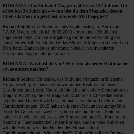
BIORAMA: Das Südwind Magazin gibt es seit 37 Jahren. Du
selbst bist 34 Jahre alt – wann bist du dem Magazin, dessen
Chefredakteur du jetzt bist, das erste Mal begegnet?
Richard Solder:
Während meines Zivildienstes, im Büro von
CARE Österreich, als ich 2002/2003 dort meinen Zivildienst
abgeleistet habe. Zu den Aufgaben gehörte die Verwaltung der
hausinternen Bibliothek, in der das Südwind-Magazin seinen fixen
Platz hatte. Danach ist es mir immer wieder in universitären
Zusammenhängen untergekommen.
BIORAMA: Was hast du vor? Wirst du als neuer Blattmacher
etwas anders machen?
Richard Solder:
Ich denke, das Südwind-Magazin erfüllt seine
Aufgabe sehr gut. Das merken wir an den Reaktionen unsere
Leserinnen und Leser. Natürlich bin ich eine andere Generation als
Irmgard Kirchner, die das Magazin 20 Jahre als Chefredakteurin
geprägt hat. Dadurch wird es automatisch mehr und mehr meine
Handschrift tragen. 2015 haben wir einen Relaunch durchgeführt,
da ist der Generationswechsel schon mit eingeflossen. Seitdem
haben wir neben den klassischen Reportagen und Analysen mehr
Raum für Themenstrecken, mehr Porträts, zudem neue Rubriken
wie die Heldin bzw. den Helden des Monats oder die
Handlungsanleitung „Wie geht das?“. Zukünftig soll der Online-