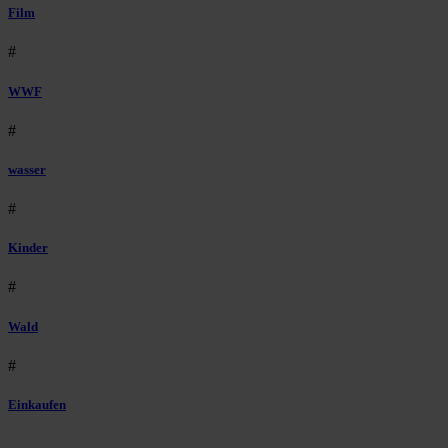
Film
#
WWF
#
wasser
#
Kinder
#
Wald
#
Einkaufen