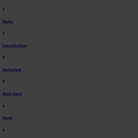
#
Räder
#
Umweltschutz
#
ökologisch
#
Bilderbuch
#
Mode
#