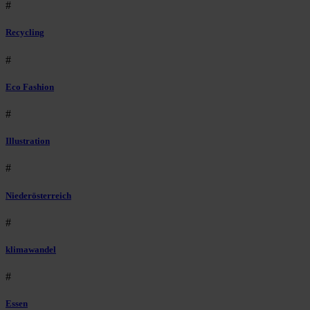
#
Recycling
#
Eco Fashion
#
Illustration
#
Niederösterreich
#
klimawandel
#
Essen