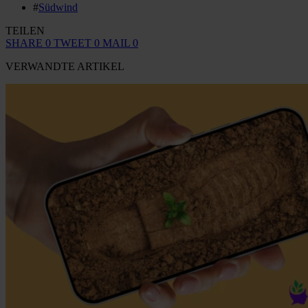
#
Südwind
TEILEN
SHARE
0
TWEET
0
MAIL
0
VERWANDTE ARTIKEL