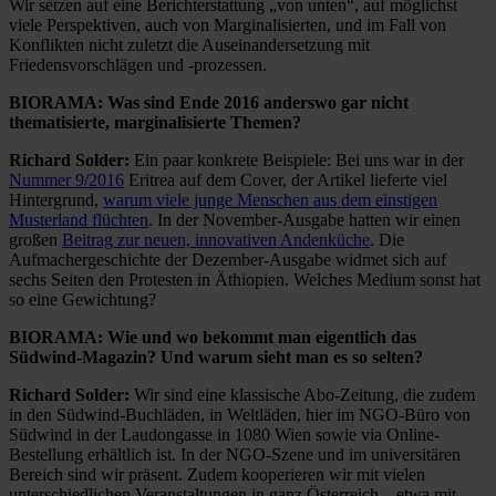
Wir setzen auf eine Berichterstattung „von unten“, auf möglichst
viele Perspektiven, auch von Marginalisierten, und im Fall von
Konflikten nicht zuletzt die Auseinandersetzung mit
Friedensvorschlägen und -prozessen.
BIORAMA: Was sind Ende 2016 anderswo gar nicht
thematisierte, marginalisierte Themen?
Richard Solder:
Ein paar konkrete Beispiele: Bei uns war in der
Nummer 9/2016
Eritrea auf dem Cover, der Artikel lieferte viel
Hintergrund,
warum viele junge Menschen aus dem einstigen
Musterland flüchten
. In der November-Ausgabe hatten wir einen
großen
Beitrag zur neuen, innovativen Andenküche
. Die
Aufmachergeschichte der Dezember-Ausgabe widmet sich auf
sechs Seiten den Protesten in Äthiopien. Welches Medium sonst hat
so eine Gewichtung?
BIORAMA: Wie und wo bekommt man eigentlich das
Südwind-Magazin? Und warum sieht man es so selten?
Richard Solder:
Wir sind eine klassische Abo-Zeitung, die zudem
in den Südwind-Buchläden, in Weltläden, hier im NGO-Büro von
Südwind in der Laudongasse in 1080 Wien sowie via Online-
Bestellung erhältlich ist. In der NGO-Szene und im universitären
Bereich sind wir präsent. Zudem kooperieren wir mit vielen
unterschiedlichen Veranstaltungen in ganz Österreich – etwa mit