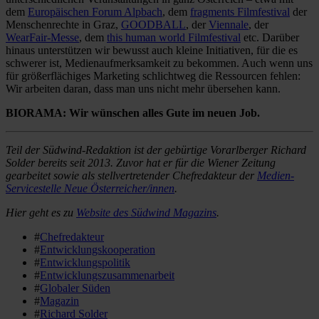
dem
Europäischen Forum Alpbach
, dem
fragments Filmfestival
der
Menschenrechte in Graz,
GOODBALL
, der
Viennale
, der
WearFair-Messe
, dem
this human world Filmfestival
etc. Darüber
hinaus unterstützen wir bewusst auch kleine Initiativen, für die es
schwerer ist, Medienaufmerksamkeit zu bekommen. Auch wenn uns
für größerflächiges Marketing schlichtweg die Ressourcen fehlen:
Wir arbeiten daran, dass man uns nicht mehr übersehen kann.
BIORAMA: Wir wünschen alles Gute im neuen Job.
Teil der Südwind-Redaktion ist der gebürtige Vorarlberger Richard
Solder bereits seit 2013. Zuvor hat er für die Wiener Zeitung
gearbeitet sowie als stellvertretender Chefredakteur der
Medien-
Servicestelle Neue Österreicher/innen
.
Hier geht es zu
Website des Südwind Magazins
.
#
Chefredakteur
#
Entwicklungskooperation
#
Entwicklungspolitik
#
Entwicklungszusammenarbeit
#
Globaler Süden
#
Magazin
#
Richard Solder