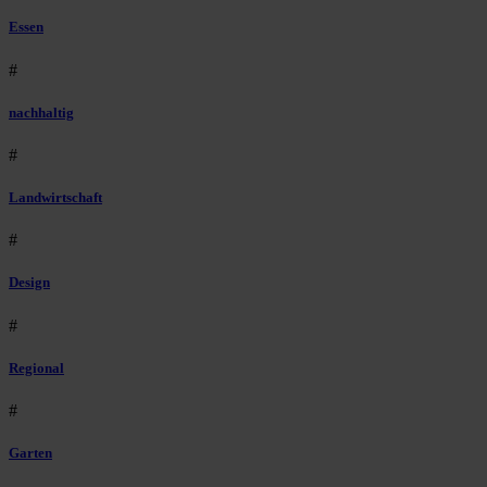
Essen
#
nachhaltig
#
Landwirtschaft
#
Design
#
Regional
#
Garten