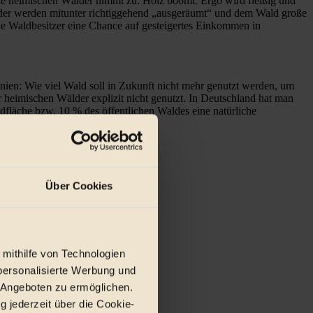
e heimischen Wälder nimmt zu: Holz boomt. Ergo wird fleißig und
älder werden mitunter richtiggehend „ausgeräumt“ und dem Wald große
ie Waldbesitzer eine Chance auf gesteigertes Einkommen in
inien: Wie viel Wald soll in Zukunft nicht mehr genutzt werden, um
 heimischen Wälder explizit nicht genutzt. In Deutschland hat man
ldfläche bzw. 10 % des öffentlichen Waldes eine natürliche
Über Cookies
 mithilfe von Technologien
personalisierte Werbung und
 Angeboten zu ermöglichen.
g jederzeit über die Cookie-