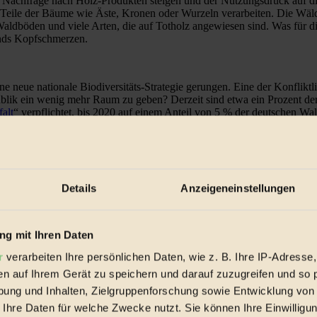
Nachfrage nach Holz-Produkten steigen und der Nutzungsdruck auf di
ige Teile der Bäume wie Äste, Kronen oder Wurzeln verarbeiten. Die W
ldböden und viele Arten, die auf Totholz angewiesen sind. Was für d
hends Kopfschmerzen.
ne neue nationale Biodiversitäts-Strategie gerungen. Eine der Konfliktl
ublik ein wenig mehr Raum zu geben? Derzeit sind etwa ein Prozent der
falt
“ verpflichtet, bis 2020 auf einem Anteil von 5 % der deutschen Wa
Details
Anzeigeneinstellungen
g mit Ihren Daten
r
verarbeiten Ihre persönlichen Daten, wie z. B. Ihre IP-Adresse,
en auf Ihrem Gerät zu speichern und darauf zuzugreifen und so 
ung und Inhalten, Zielgruppenforschung sowie Entwicklung von
 Ihre Daten für welche Zwecke nutzt. Sie können Ihre Einwilligun