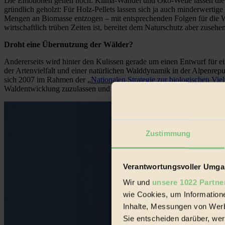
Die Emotionen gehen hoch. Klima-Wandel und Öko-Welle lassen die 
gründlich geholzt: Für Holz-Pellets lassen sich ja auch minderwert
Mengen an Biomasse entzogen – mit entsprechenden Folgen für die Wa
wirtschaftlich trüben Zeiten ist, bereitet dem Naturschutz aber zuse
Droht eine Übernutzung der Wälder?
Andererseits wird hinter den Kulissen gerade um einen Entwurf für ei
der Artenvielfalt und einer natürlichen Walddynamik in der Alpenrep
sich 2007 im Rahmen der „
Nationalen Strategie zur biologischen Viel
Waldentwicklung zuzulassen und die Sägen nicht mehr auszupacken.
Zustimmung
Verantwortungsvoller Umgan
Wir und
unsere 1022 Partne
wie Cookies, um Information
Inhalte, Messungen von Werb
Sie entscheiden darüber, wer