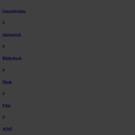
Umweltschutz
#
ökologisch
#
Bilderbuch
#
Mode
#
Film
#
WWF