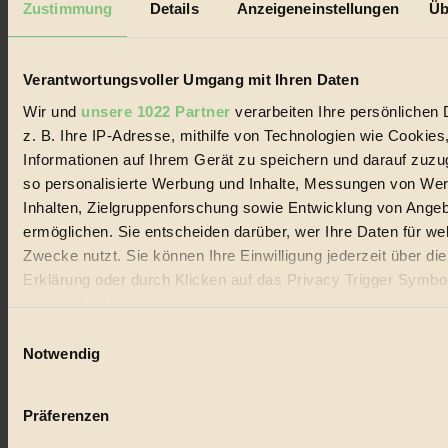
Zustimmung
Details
Anzeigeneinstellungen
Üb
Biorama steht für einen nachhaltigen Lebensstil und bewussten
Lebenswandel. Es ist eine moderne Plattform für Ideen, Menschen
und Produkte, ein Leitfaden im schnell wachsenden Markt des
Verantwortungsvoller Umgang mit Ihren Daten
Handels mit Bioprodukten, des Fair-Trade sowie der Branche
alternativer Energien.
Wir und
unsere 1022 Partner
verarbeiten Ihre persönlichen 
Social Media
z. B. Ihre IP-Adresse, mithilfe von Technologien wie Cookies
22.601 Fans auf Facebook
Informationen auf Ihrem Gerät zu speichern und darauf zuzu
3.415 Follower auf Twitter
so personalisierte Werbung und Inhalte, Messungen von We
Folge uns auf Instagram
Themen
Inhalten, Zielgruppenforschung sowie Entwicklung von Ange
#
ermöglichen. Sie entscheiden darüber, wer Ihre Daten für we
Zwecke nutzt. Sie können Ihre Einwilligung jederzeit über di
Bio
Erklärung oder durch Klicken auf das Privacy Trigger Symbo
#
oder widerrufen
Einwilligungsauswahl
Nachhaltigkeit
Wenn Sie es erlauben, würden wir auch gerne:
Notwendig
Informationen über Ihre geografische Lage erfassen, 
#
auf einige Meter genau sein können
Präferenzen
Vegan
Ihr Gerät durch aktives Scannen nach bestimmten 