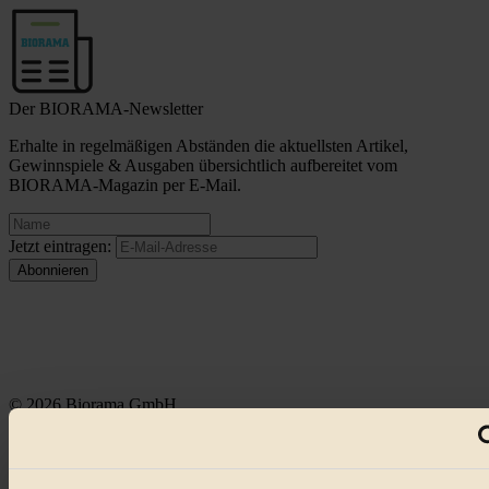
Der BIORAMA-Newsletter
Erhalte in regelmäßigen Abständen die aktuellsten Artikel,
Gewinnspiele & Ausgaben übersichtlich aufbereitet vom
BIORAMA-Magazin per E-Mail.
Jetzt eintragen:
© 2026 Biorama GmbH
Impressum & Disclaimer
Datenschutz
Mediadaten