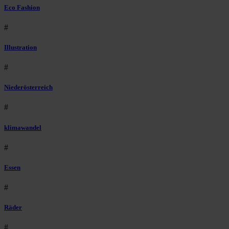
Eco Fashion
#
Illustration
#
Niederösterreich
#
klimawandel
#
Essen
#
Räder
#